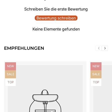
Schreiben Sie die erste Bewertung
Bewertung schreiben
Keine Elemente gefunden
EMPFEHLUNGEN
Produktbezeichnung:
Produktbezei
NEW
NEW
Produktbezeichnung:
Produktbezei
SALE
SALE
Produktbezeichnung:
Produktbezei
TOP
TOP