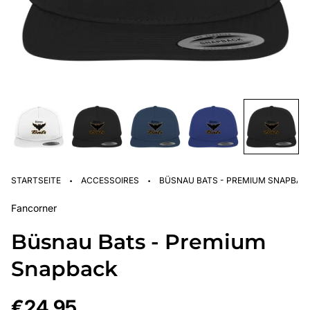
·
·
STARTSEITE
ACCESSOIRES
BÜSNAU BATS - PREMIUM SNAPBAC
Fancorner
Büsnau Bats - Premium
Snapback
Regulärer
€24,95