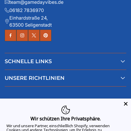
team@gamedayvibes.de
06182 7836970
Einhardstraße 24,
63500 Seligenstadt
SCHNELLE LINKS
Alle Produkte
UNSERE RICHTLINIEN
Faqs
Blog
AGB
Über uns
Datenschutz
Deutsch
Kontaktiere uns
Impressum
Widerruf
Wir schützen Ihre Privatsphäre.
Wir und unsere Partner, einschließlich Shopify, verwenden
Cookies und andere Technologien, um Ihr Erlebnis zu