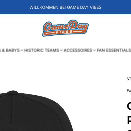
WILLKOMMEN BEI GAME DAY VIBES
Laden-
Logo
S & BABYS
HISTORIC TEAMS
ACCESSOIRES
FAN ESSENTIALS
ST
Fa