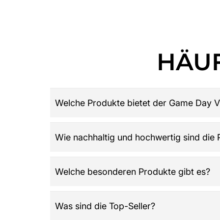
HÄUF
Welche Produkte bietet der Game Day V
Game Day Vibes ist dein Ziel für hochwertige 
Wie nachhaltig und hochwertig sind die
Damen, Herren und Kinder, Retro-Trikots, Gamew
League: Alles was du über American Football w
Der Shop legt großen Wert auf Qualität, Langle
Welche besonderen Produkte gibt es?
wird und die Werte der Community widerspieg
Highlights sind der offizielle NFL Adventskale
Was sind die Top-Seller?
Wissen testen möchten. Dazu kommen klassisch