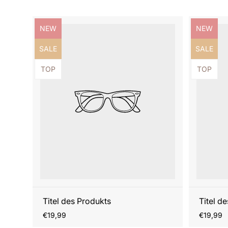
Produktbezeichnung:
Produktb
NEW
NEW
Produktbezeichnung:
Produktb
SALE
SALE
Produktbezeichnung:
Produktb
TOP
TOP
Titel des Produkts
Titel d
Regulärer
Reguläre
€19,99
€19,99
Preis
Preis