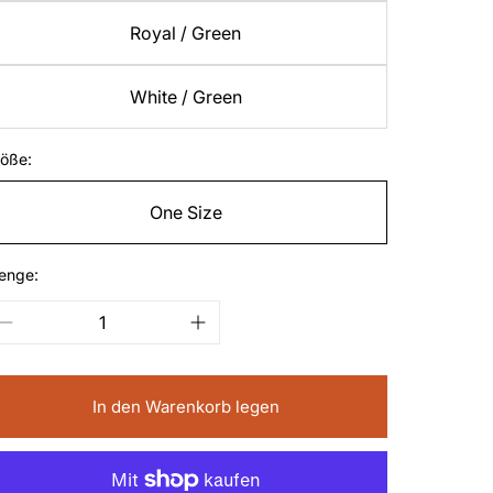
Royal / Green
White / Green
öße:
One Size
enge:
In den Warenkorb legen