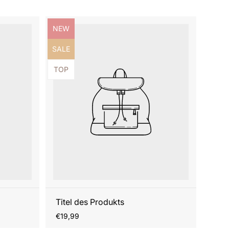
Produktbezeichnung:
NEW
Produktbezeichnung:
SALE
Produktbezeichnung:
TOP
Titel des Produkts
Regulärer
€19,99
Preis