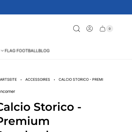
0
Schublade
Anzahl
der
des
Artikel
im
Wagens
Warenkorb
FLAG FOOTBALL
BLOG
·
·
ARTSEITE
ACCESSOIRES
CALCIO STORICO - PREMIUM SNAPBACK
ncorner
Calcio Storico -
Premium