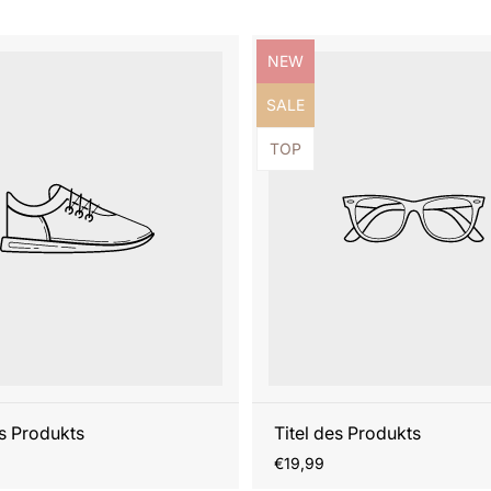
ezeichnung:
Produktbezeichnung:
NEW
ezeichnung:
Produktbezeichnung:
SALE
ezeichnung:
Produktbezeichnung:
TOP
es Produkts
Titel des Produkts
r
Regulärer
€19,99
Preis