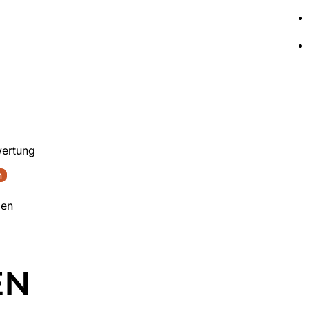
wertung
n
den
EN