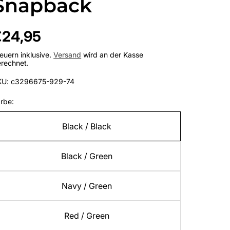
Snapback
egulärer
€24,95
reis
euern inklusive.
Versand
wird an der Kasse
rechnet.
KU: c3296675-929-74
rbe:
Black / Black
Black / Green
Navy / Green
Red / Green