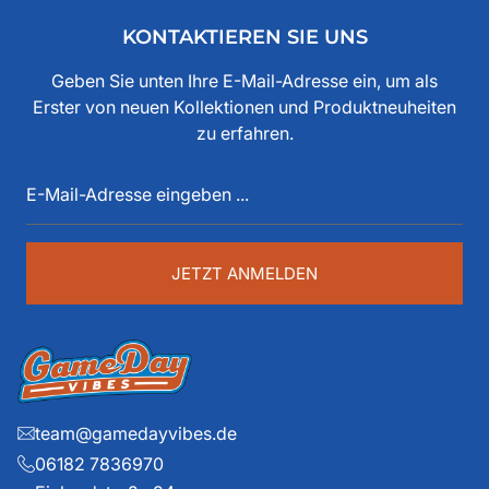
Freunden und der Ankerwerke GmbH. Weishaupt hat
KONTAKTIEREN SIE UNS
bereits seit den 80iger Jahren mit American Football zu
tun, als Spieler, Stadionsprecher, Pressesprecher,
Geben Sie unten Ihre E-Mail-Adresse ein, um als
Funktionär, Buchautor, Journalist und Portalbetreiber.
Erster von neuen Kollektionen und Produktneuheiten
Diese über 40 Jahre American Football Erfahrung sind
zu erfahren.
auch im Game Day Vibes shop an jeder Stelle zu
E-
spüren. Die historischen Teams und die exklusiven
Mail-
Details liegen ihm dabei besonders am Herzen.
Adresse
eingeben
...
JETZT ANMELDEN
team@gamedayvibes.de
06182 7836970