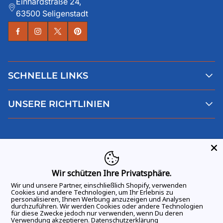
Einhardstraße 24,
63500 Seligenstadt
SCHNELLE LINKS
Alle Produkte
UNSERE RICHTLINIEN
Faqs
Blog
AGB
Über uns
Datenschutz
Deutsch
Kontaktiere uns
Impressum
Widerruf
Wir schützen Ihre Privatsphäre.
Wir und unsere Partner, einschließlich Shopify, verwenden
Cookies und andere Technologien, um Ihr Erlebnis zu
personalisieren, Ihnen Werbung anzuzeigen und Analysen
durchzuführen. Wir werden Cookies oder andere Technologien
ALLE RECHTE VORBEHALTEN
© 2026 GAME DAY VIBES |
für diese Zwecke jedoch nur verwenden, wenn Du deren
Verwendung akzeptieren.
Datenschutzerklärung