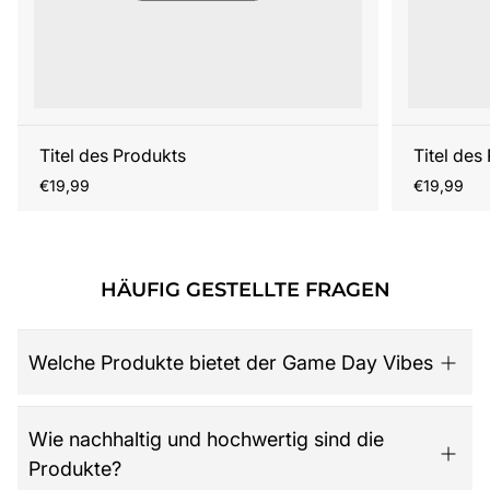
Titel des Produkts
Titel des
Regulärer
Regulärer
€19,99
€19,99
Preis
Preis
HÄUFIG GESTELLTE FRAGEN
Welche Produkte bietet der Game Day Vibes
Game Day Vibes ist dein Ziel für hochwertige American
Wie nachhaltig und hochwertig sind die
Football Fanartikel. Das Sortiment umfasst NFL-Merch
Produkte?
aller 32 Teams, exklusive Kollektionen für Damen,