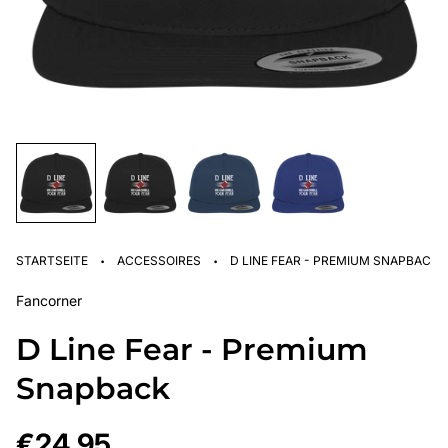
·
·
STARTSEITE
ACCESSOIRES
D LINE FEAR - PREMIUM SNAPBACK
Fancorner
D Line Fear - Premium
Snapback
Regulärer
€24,95