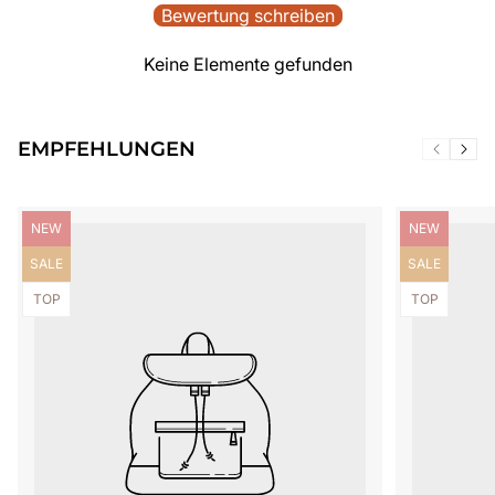
Bewertung schreiben
Keine Elemente gefunden
EMPFEHLUNGEN
Produktbezeichnung:
Produktbezei
NEW
NEW
Produktbezeichnung:
Produktbezei
SALE
SALE
Produktbezeichnung:
Produktbezei
TOP
TOP