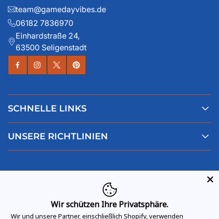
team@gamedayvibes.de
06182 7836970
Einhardstraße 24,
63500 Seligenstadt
SCHNELLE LINKS
Alle Produkte
UNSERE RICHTLINIEN
Faqs
Blog
AGB
Über uns
Datenschutz
Deutsch
Kontaktiere uns
Impressum
Widerruf
Wir schützen Ihre Privatsphäre.
Wir und unsere Partner, einschließlich Shopify, verwenden