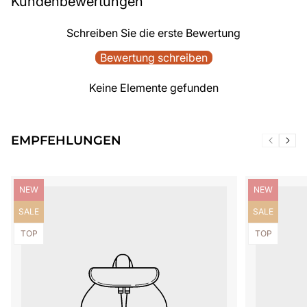
Kundenbewertungen
Schreiben Sie die erste Bewertung
Bewertung schreiben
Keine Elemente gefunden
EMPFEHLUNGEN
Produktbezeichnung:
Produktbezei
NEW
NEW
Produktbezeichnung:
Produktbezei
SALE
SALE
Produktbezeichnung:
Produktbezei
TOP
TOP