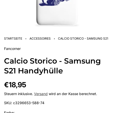
·
·
STARTSEITE
ACCESSOIRES
CALCIO STORICO - SAMSUNG S21 
Fancorner
Calcio Storico - Samsung
S21 Handyhülle
Regulärer
€18,95
Preis
Steuern inklusive.
Versand
wird an der Kasse berechnet.
SKU: c3296653-588-74
Farbe: