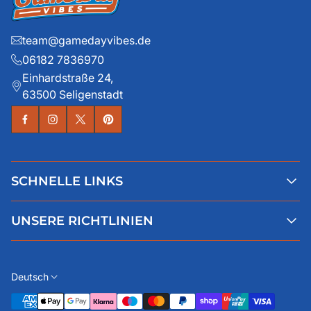
team@gamedayvibes.de
06182 7836970
Einhardstraße 24,
63500 Seligenstadt
SCHNELLE LINKS
Alle Produkte
UNSERE RICHTLINIEN
Faqs
Blog
AGB
Über uns
Datenschutz
Deutsch
Kontaktiere uns
Impressum
Widerruf