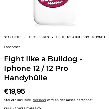
·
·
STARTSEITE
ACCESSOIRES
FIGHT LIKE A BULLDOG - IPHONE 12 
Fancorner
Fight like a Bulldog -
Iphone 12 / 12 Pro
Handyhülle
Regulärer
€19,95
Preis
Steuern inklusive.
Versand
wird an der Kasse berechnet.
SKU: c3287317-588-74