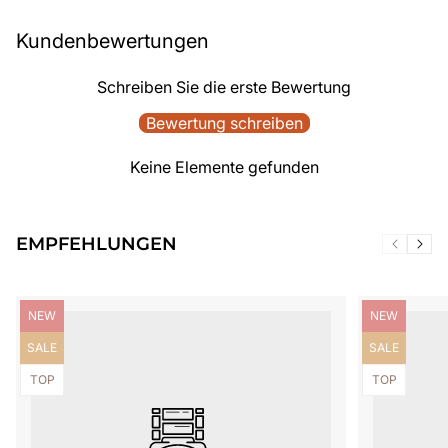
Kundenbewertungen
Schreiben Sie die erste Bewertung
Bewertung schreiben
Keine Elemente gefunden
EMPFEHLUNGEN
Produktbezeichnung:
Produktbezei
NEW
NEW
Produktbezeichnung:
Produktbezei
SALE
SALE
Produktbezeichnung:
Produktbezei
TOP
TOP