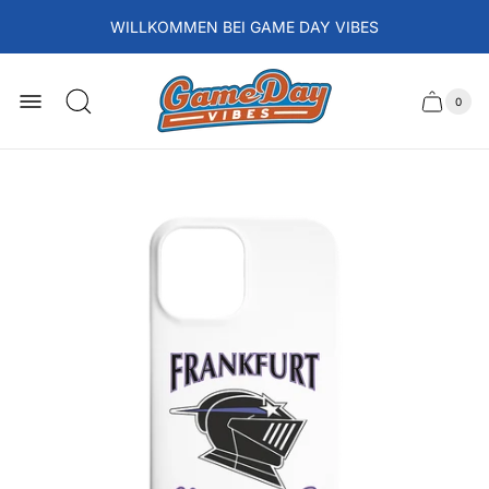
WILLKOMMEN BEI GAME DAY VIBES
Laden-
Logo
0
Schubla
Anzah
der
des
Artikel
im
Wagens
Waren