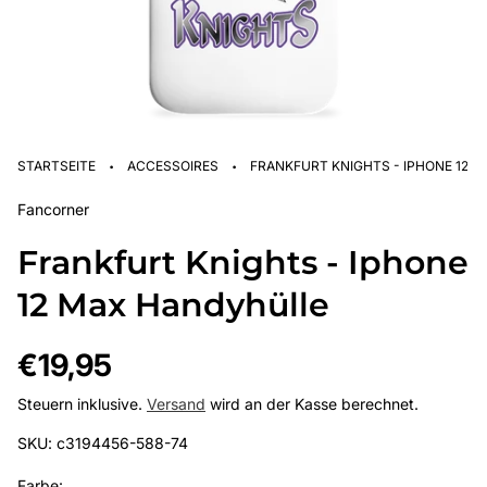
·
·
STARTSEITE
ACCESSOIRES
FRANKFURT KNIGHTS - IPHONE 12 
Fancorner
Frankfurt Knights - Iphone
12 Max Handyhülle
Regulärer
€19,95
Preis
Steuern inklusive.
Versand
wird an der Kasse berechnet.
SKU: c3194456-588-74
Farbe: