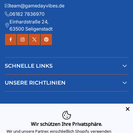
team@gamedayvibes.de
06182 7836970
Einhardstraße 24,
63500 Seligenstadt
SCHNELLE LINKS
Alle Produkte
UNSERE RICHTLINIEN
Faqs
Blog
AGB
Über uns
Datenschutz
Deutsch
Kontaktiere uns
Impressum
Widerruf
Wir schützen Ihre Privatsphäre.
Wir und unsere Partner, einschließlich Shopify, verwenden