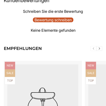
Kundenbewertungen
Schreiben Sie die erste Bewertung
Bewertung schreiben
Keine Elemente gefunden
EMPFEHLUNGEN
Produktbezeichnung:
Produktbezei
NEW
NEW
Produktbezeichnung:
Produktbezei
SALE
SALE
Produktbezeichnung:
Produktbezei
TOP
TOP