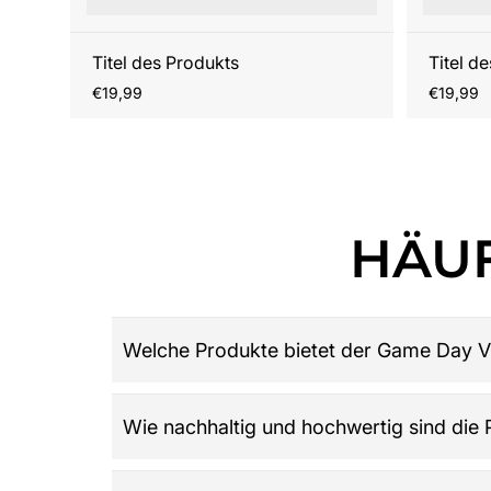
Titel des Produkts
Titel d
Regulärer
Reguläre
€19,99
€19,99
Preis
Preis
HÄUF
Welche Produkte bietet der Game Day V
Game Day Vibes ist dein Ziel für hochwertige 
Wie nachhaltig und hochwertig sind die
Damen, Herren und Kinder, Retro-Trikots, Gamew
League: Alles was du über American Football w
Der Shop legt großen Wert auf Qualität, Langle