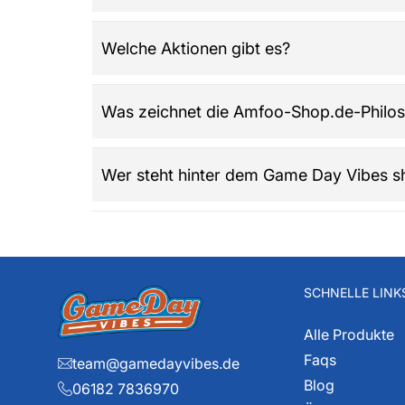
Nein, bei Amfoo-Shop.de gibt es keinen Mindest
Welche Aktionen gibt es?
Regelmäßig werden Rabattaktionen und saisona
Was zeichnet die Amfoo-Shop.de-Philos
ohne Mindestbestellwert.​
Der Shop steht für Community, Leidenschaft so
Wer steht hinter dem Game Day Vibes s
sich als Zentrum der Football-Fans mit breit
Dieser Game Day Vibes shop ist das neueste 
Weishaupt hat bereits seit den 80iger Jahren mi
und Portalbetreiber. Diese über 40 Jahre Amer
Teams und die exklusiven Details liegen ihm 
SCHNELLE LINK
Alle Produkte
Faqs
team@gamedayvibes.de
Blog
06182 7836970