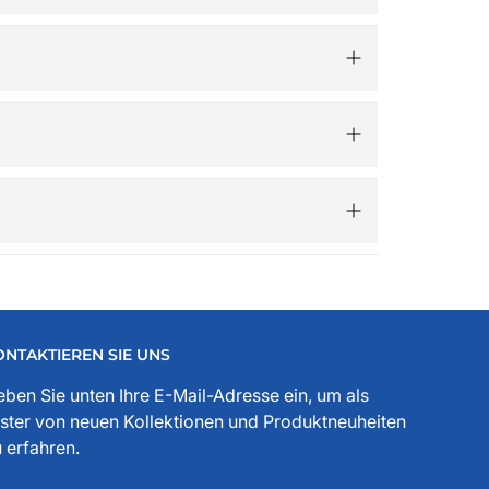
sig bearbeitet.​
 Gutscheincode „Advent“ 5€ Rabatt – ganz
.de ist mehr als ein Online-Shop – er versteht
, Freunden und der Ankerwerke GmbH.
ssesprecher, Funktionär, Buchautor, Journalist
 jeder Stelle zu spüren. Die historischen
ONTAKTIEREN SIE UNS
ben Sie unten Ihre E-Mail-Adresse ein, um als
ster von neuen Kollektionen und Produktneuheiten
 erfahren.