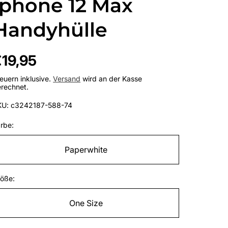
Iphone 12 Max
Handyhülle
egulärer
19,95
reis
euern inklusive.
Versand
wird an der Kasse
rechnet.
KU: c3242187-588-74
rbe:
Paperwhite
öße:
One Size