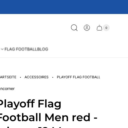
0
Schublade
Anzahl
der
des
Artikel
im
Wagens
Warenkorb
FLAG FOOTBALL
BLOG
·
·
ARTSEITE
ACCESSOIRES
PLAYOFF FLAG FOOTBALL MEN RED - IPH
ncorner
Playoff Flag
Football Men red -