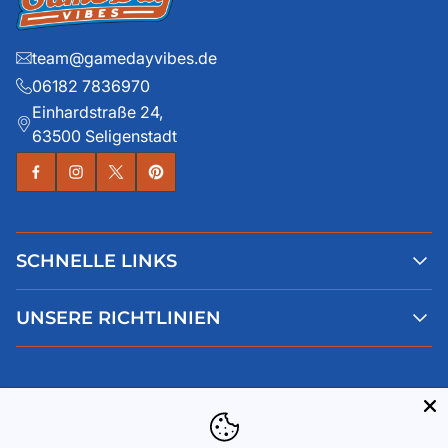
team@gamedayvibes.de
06182 7836970
Einhardstraße 24,
63500 Seligenstadt
SCHNELLE LINKS
Alle Produkte
UNSERE RICHTLINIEN
Faqs
Blog
AGB
Über uns
Datenschutz
Deutsch
Kontaktiere uns
Impressum
Widerruf