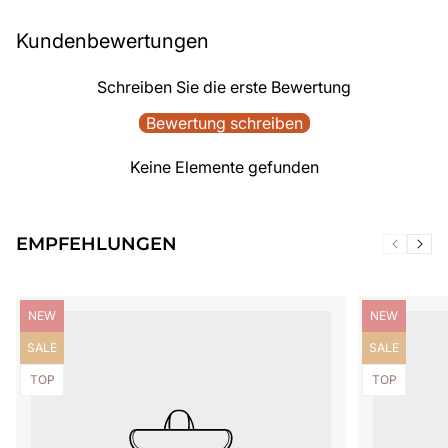
Kundenbewertungen
Schreiben Sie die erste Bewertung
Bewertung schreiben
Keine Elemente gefunden
EMPFEHLUNGEN
Produktbezeichnung:
Produktbezei
NEW
NEW
Produktbezeichnung:
Produktbezei
SALE
SALE
Produktbezeichnung:
Produktbezei
TOP
TOP