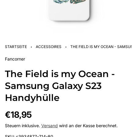
·
·
STARTSEITE
ACCESSOIRES
THE FIELD IS MY OCEAN - SAMSUN
Fancorner
The Field is my Ocean -
Samsung Galaxy S23
Handyhülle
Regulärer
€18,95
Preis
Steuern inklusive.
Versand
wird an der Kasse berechnet.
SKU: c3934877-714-80