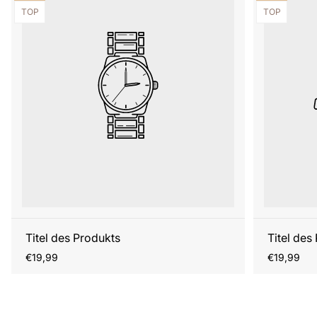
Produktbezeichnung:
Produktbezei
TOP
TOP
Titel des Produkts
Titel des
Regulärer
Regulärer
€19,99
€19,99
Preis
Preis