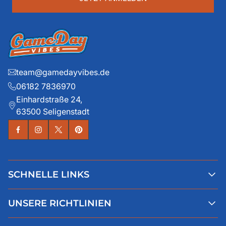
team@gamedayvibes.de
06182 7836970
Einhardstraße 24,
63500 Seligenstadt
SCHNELLE LINKS
Alle Produkte
UNSERE RICHTLINIEN
Faqs
Blog
AGB