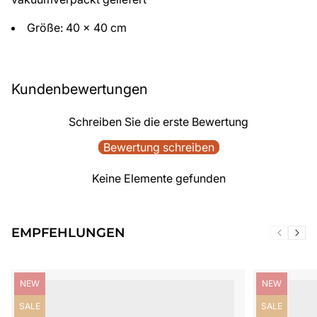
Größe: 40 x 40 cm
Kundenbewertungen
Schreiben Sie die erste Bewertung
Bewertung schreiben
Keine Elemente gefunden
EMPFEHLUNGEN
Produktbezeichnung:
Produktbezei
NEW
NEW
Produktbezeichnung:
Produktbezei
SALE
SALE