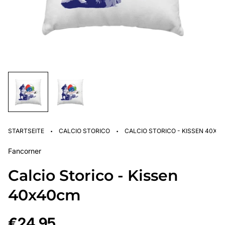
·
·
STARTSEITE
CALCIO STORICO
CALCIO STORICO - KISSEN 40X4
Fancorner
Calcio Storico - Kissen
40x40cm
Regulärer
€24,95