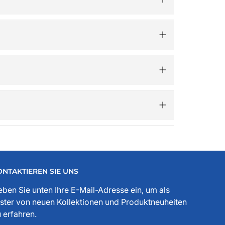
sig bearbeitet.​
 Gutscheincode „Advent“ 5€ Rabatt – ganz
.de ist mehr als ein Online-Shop – er versteht
, Freunden und der Ankerwerke GmbH.
ssesprecher, Funktionär, Buchautor, Journalist
 jeder Stelle zu spüren. Die historischen
ONTAKTIEREN SIE UNS
ben Sie unten Ihre E-Mail-Adresse ein, um als
ster von neuen Kollektionen und Produktneuheiten
 erfahren.