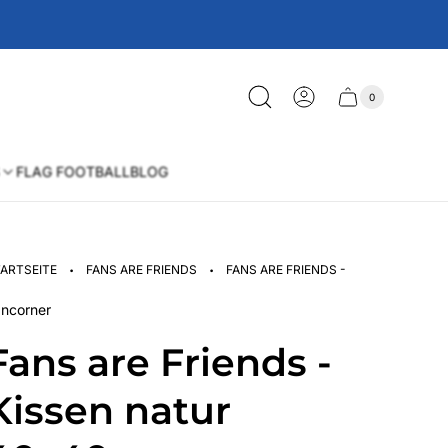
0
Schublade
Anzahl
der
des
Artikel
im
Wagens
Warenkorb
FLAG FOOTBALL
BLOG
·
·
ARTSEITE
FANS ARE FRIENDS
FANS ARE FRIENDS - KISSEN NATUR
ncorner
Fans are Friends -
Kissen natur