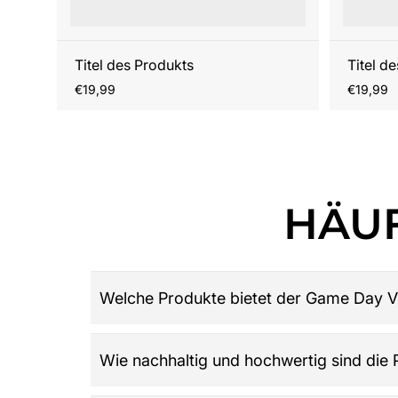
Titel des Produkts
Titel d
Regulärer
Reguläre
€19,99
€19,99
Preis
Preis
HÄUF
Welche Produkte bietet der Game Day V
Game Day Vibes ist dein Ziel für hochwertige 
Wie nachhaltig und hochwertig sind die
Damen, Herren und Kinder, Retro-Trikots, Gamew
League: Alles was du über American Football w