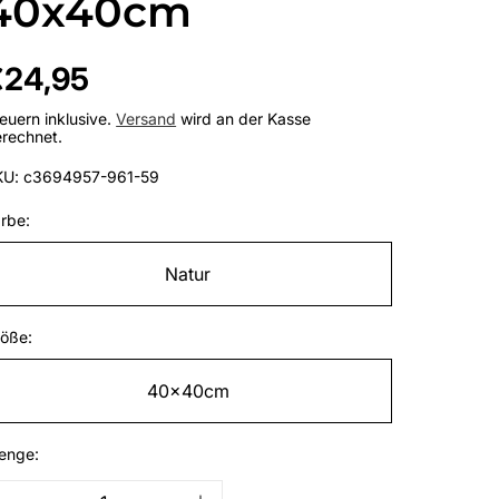
40x40cm
egulärer
€24,95
reis
euern inklusive.
Versand
wird an der Kasse
rechnet.
KU: c3694957-961-59
rbe:
Natur
öße:
40x40cm
enge: