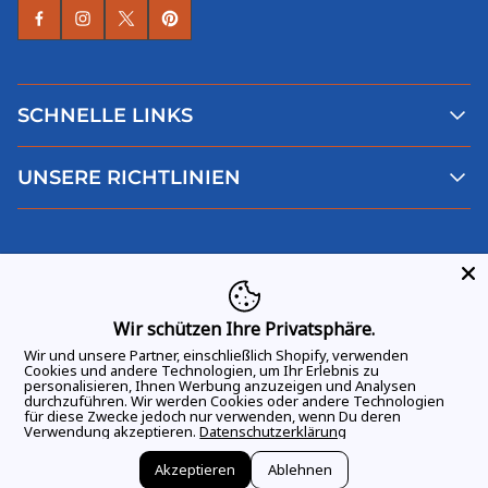
SCHNELLE LINKS
Alle Produkte
UNSERE RICHTLINIEN
Faqs
Blog
AGB
Über uns
Datenschutz
Deutsch
Kontaktiere uns
Impressum
Widerruf
Wir schützen Ihre Privatsphäre.
Wir und unsere Partner, einschließlich Shopify, verwenden
Cookies und andere Technologien, um Ihr Erlebnis zu
personalisieren, Ihnen Werbung anzuzeigen und Analysen
durchzuführen. Wir werden Cookies oder andere Technologien
ALLE RECHTE VORBEHALTEN
© 2026 GAME DAY VIBES |
für diese Zwecke jedoch nur verwenden, wenn Du deren
Verwendung akzeptieren.
Datenschutzerklärung
Akzeptieren
Ablehnen
Vertrag widerrufen