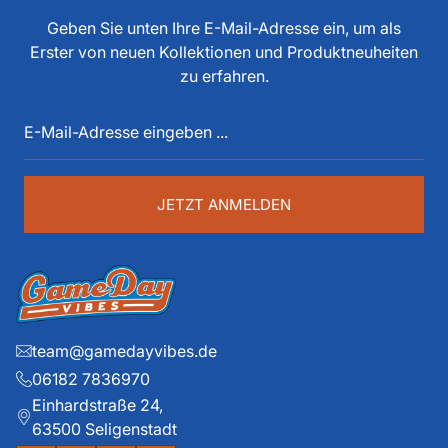
tun, als Spieler, Stadionsprecher, Pressesprecher,
Geben Sie unten Ihre E-Mail-Adresse ein, um als
Funktionär, Buchautor, Journalist und Portalbetreiber.
Erster von neuen Kollektionen und Produktneuheiten
Diese über 40 Jahre American Football Erfahrung sind
zu erfahren.
auch im Game Day Vibes shop an jeder Stelle zu
E-
spüren. Die historischen Teams und die exklusiven
Mail-
Details liegen ihm dabei besonders am Herzen.
Adresse
eingeben
...
JETZT ANMELDEN
team@gamedayvibes.de
06182 7836970
Einhardstraße 24,
63500 Seligenstadt