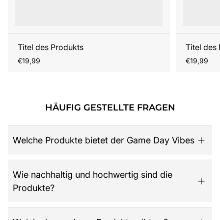
Titel des Produkts
Titel des
Regulärer
Regulärer
€19,99
€19,99
Preis
Preis
HÄUFIG GESTELLTE FRAGEN
Welche Produkte bietet der Game Day Vibes
Game Day Vibes ist dein Ziel für hochwertige American
Wie nachhaltig und hochwertig sind die
Football Fanartikel. Das Sortiment umfasst NFL-Merch
Produkte?
aller 32 Teams, exklusive Kollektionen für Damen,
Herren und Kinder, Retro-Trikots, Gameworn Items,
Caps, Tassen, Kalender & Zubehör, Partyartikel, Bücher
Der Shop legt großen Wert auf Qualität, Langlebigkeit