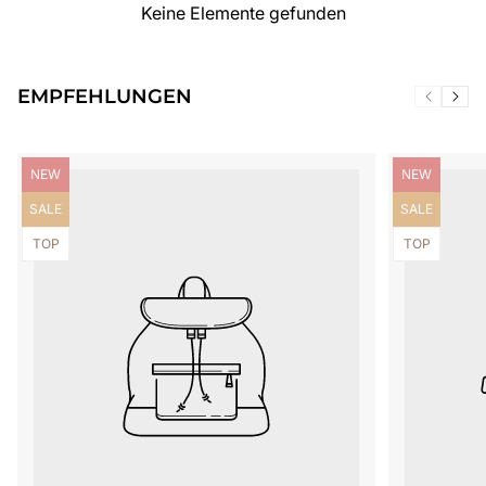
Keine Elemente gefunden
EMPFEHLUNGEN
Produktbezeichnung:
Produktbezei
NEW
NEW
Produktbezeichnung:
Produktbezei
SALE
SALE
Produktbezeichnung:
Produktbezei
TOP
TOP