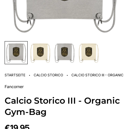
·
·
STARTSEITE
CALCIO STORICO
CALCIO STORICO III - ORGANIC 
Fancorner
Calcio Storico III - Organic
Gym-Bag
Regulärer
€19,95