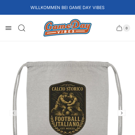
WILLKOMMEN BEI GAME DAY VIBES
Laden-
Logo
0
Schubla
Anzah
der
des
Artikel
im
Wagens
Waren