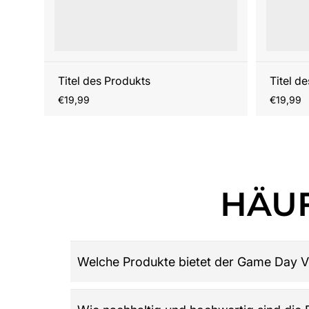
Titel des Produkts
Titel d
Regulärer
Reguläre
€19,99
€19,99
Preis
Preis
HÄUF
Welche Produkte bietet der Game Day V
Game Day Vibes ist dein Ziel für hochwertige 