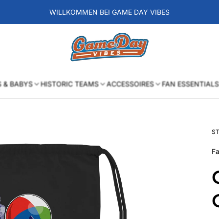
WILLKOMMEN BEI GAME DAY VIBES
Laden-
Logo
S & BABYS
HISTORIC TEAMS
ACCESSOIRES
FAN ESSENTIALS
ST
Fa