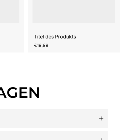
Titel des Produkts
Regulärer
€19,99
Preis
RAGEN
h aller 32 Teams, exklusive Kollektionen für