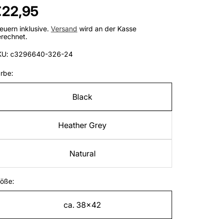
egulärer
€22,95
reis
euern inklusive.
Versand
wird an der Kasse
rechnet.
KU: c3296640-326-24
rbe:
Black
Heather Grey
Natural
öße:
ca. 38x42