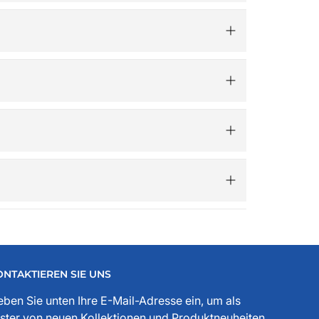
gaberichtlinie des Shops abgewickelt-
sig bearbeitet.​
 Gutscheincode „Advent“ 5€ Rabatt – ganz
.de ist mehr als ein Online-Shop – er versteht
, Freunden und der Ankerwerke GmbH.
ssesprecher, Funktionär, Buchautor, Journalist
 jeder Stelle zu spüren. Die historischen
ONTAKTIEREN SIE UNS
ben Sie unten Ihre E-Mail-Adresse ein, um als
ster von neuen Kollektionen und Produktneuheiten