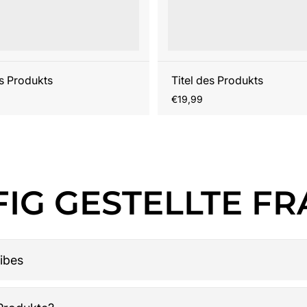
es Produkts
Titel des Produkts
r
Regulärer
€19,99
Preis
IG GESTELLTE F
ibes
American Football Fanartikel. Das Sortiment umfasst NFL-Merc