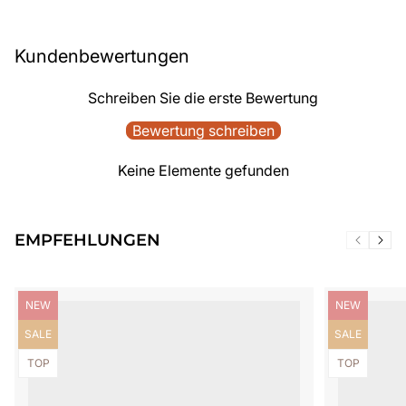
Kundenbewertungen
Schreiben Sie die erste Bewertung
Bewertung schreiben
Keine Elemente gefunden
EMPFEHLUNGEN
Produktbezeichnung:
Produktbezei
NEW
NEW
Produktbezeichnung:
Produktbezei
SALE
SALE
Produktbezeichnung:
Produktbezei
TOP
TOP