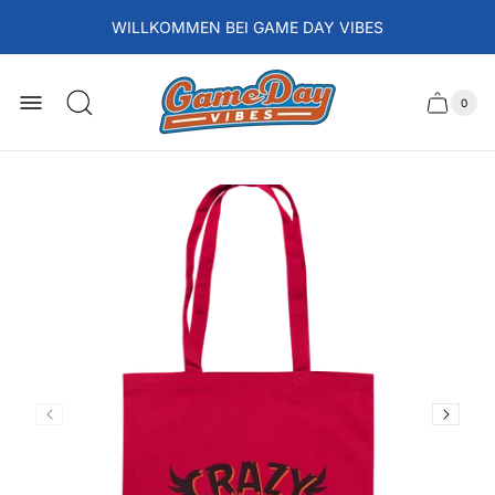
WILLKOMMEN BEI GAME DAY VIBES
Laden-
Logo
0
Schubla
Anzah
der
des
Artikel
im
Wagens
Waren