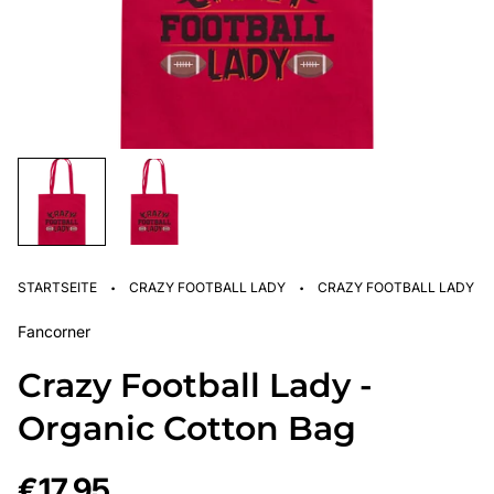
·
·
STARTSEITE
CRAZY FOOTBALL LADY
CRAZY FOOTBALL LADY -
Fancorner
Crazy Football Lady -
Organic Cotton Bag
Regulärer
€17,95