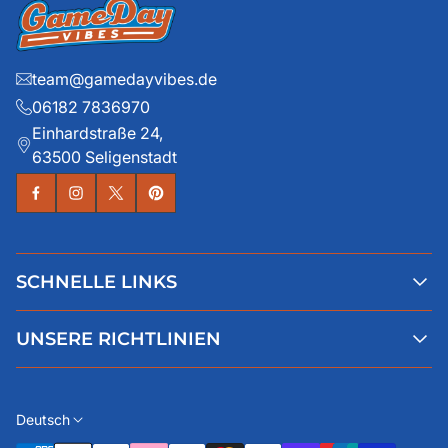
team@gamedayvibes.de
06182 7836970
Einhardstraße 24,
63500 Seligenstadt
SCHNELLE LINKS
Alle Produkte
UNSERE RICHTLINIEN
Faqs
Blog
AGB
Über uns
Datenschutz
Deutsch
Kontaktiere uns
Impressum