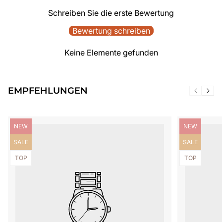
Schreiben Sie die erste Bewertung
Bewertung schreiben
Keine Elemente gefunden
EMPFEHLUNGEN
Produktbezeichnung:
Produktbezei
NEW
NEW
Produktbezeichnung:
Produktbezei
SALE
SALE
Produktbezeichnung:
Produktbezei
TOP
TOP