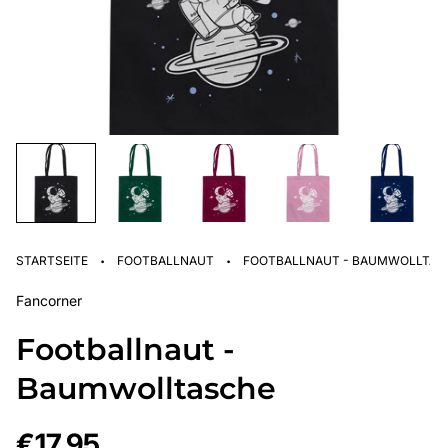
·
·
STARTSEITE
FOOTBALLNAUT
FOOTBALLNAUT - BAUMWOLLTAS
Fancorner
Footballnaut -
Baumwolltasche
Regulärer
€17,95