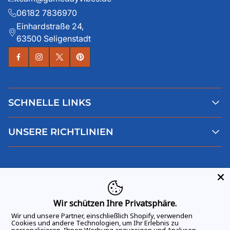
06182 7836970
Einhardstraße 24,
63500 Seligenstadt
SCHNELLE LINKS
Alle Produkte
UNSERE RICHTLINIEN
Faqs
Blog
AGB
Über uns
Datenschutz
Deutsch
Kontaktiere uns
Impressum
Widerruf
Wir schützen Ihre Privatsphäre.
Wir und unsere Partner, einschließlich Shopify, verwenden
Cookies und andere Technologien, um Ihr Erlebnis zu