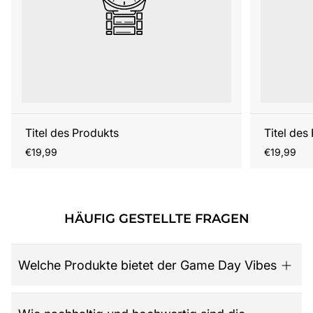
Titel des Produkts
Titel des
Regulärer
Regulärer
€19,99
€19,99
Preis
Preis
HÄUFIG GESTELLTE FRAGEN
Welche Produkte bietet der Game Day Vibes
Game Day Vibes ist dein Ziel für hochwertige American