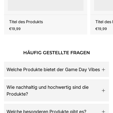
Titel des Produkts
Titel des
Regulärer
Regulärer
€19,99
€19,99
Preis
Preis
HÄUFIG GESTELLTE FRAGEN
Welche Produkte bietet der Game Day Vibes
Game Day Vibes ist dein Ziel für hochwertige American
Wie nachhaltig und hochwertig sind die
Football Fanartikel. Das Sortiment umfasst NFL-Merch
Produkte?
aller 32 Teams, exklusive Kollektionen für Damen,
Herren und Kinder, Retro-Trikots, Gameworn Items,
Caps, Tassen, Kalender & Zubehör, Partyartikel, Bücher
Der Shop legt großen Wert auf Qualität, Langlebigkeit
Welche besonderen Produkte gibt es?
wie das offizielle „National Football League: Alles was