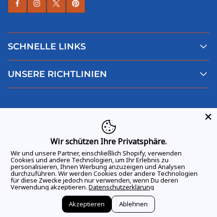
SCHNELLE LINKS
Alle Produkte
UNSERE RICHTLINIEN
Faqs
Blog
AGB
Über uns
Datenschutz
Deutsch
Kontaktiere uns
Impressum
Widerruf
Wir schützen Ihre Privatsphäre.
Wir und unsere Partner, einschließlich Shopify, verwenden
Cookies und andere Technologien, um Ihr Erlebnis zu
personalisieren, Ihnen Werbung anzuzeigen und Analysen
durchzuführen. Wir werden Cookies oder andere Technologien
ALLE RECHTE VORBEHALTEN
© 2026 GAME DAY VIBES |
für diese Zwecke jedoch nur verwenden, wenn Du deren
Verwendung akzeptieren.
Datenschutzerklärung
Akzeptieren
Ablehnen
Vertrag widerrufen