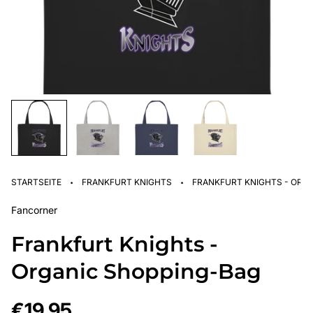
·
·
STARTSEITE
FRANKFURT KNIGHTS
FRANKFURT KNIGHTS - ORG
Fancorner
Frankfurt Knights -
Organic Shopping-Bag
Regulärer
€19,95