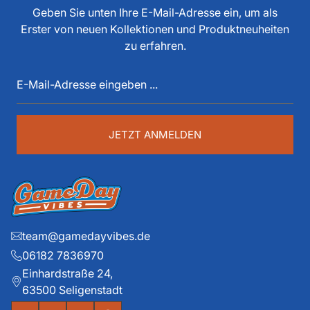
tun, als Spieler, Stadionsprecher, Pressesprecher,
Geben Sie unten Ihre E-Mail-Adresse ein, um als
Funktionär, Buchautor, Journalist und Portalbetreiber.
Erster von neuen Kollektionen und Produktneuheiten
Diese über 40 Jahre American Football Erfahrung sind
zu erfahren.
auch im Game Day Vibes shop an jeder Stelle zu
E-
spüren. Die historischen Teams und die exklusiven
Mail-
Details liegen ihm dabei besonders am Herzen.
Adresse
eingeben
...
JETZT ANMELDEN
team@gamedayvibes.de
06182 7836970
Einhardstraße 24,
63500 Seligenstadt