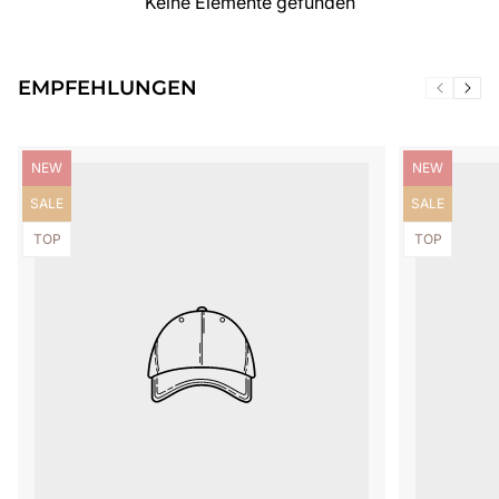
Keine Elemente gefunden
EMPFEHLUNGEN
Produktbezeichnung:
Produktbezei
NEW
NEW
Produktbezeichnung:
Produktbezei
SALE
SALE
Produktbezeichnung:
Produktbezei
TOP
TOP