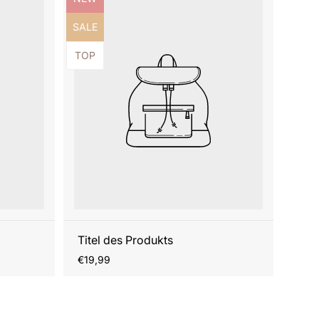
Produktbezeichnung:
SALE
Produktbezeichnung:
TOP
Titel des Produkts
Regulärer
€19,99
Preis