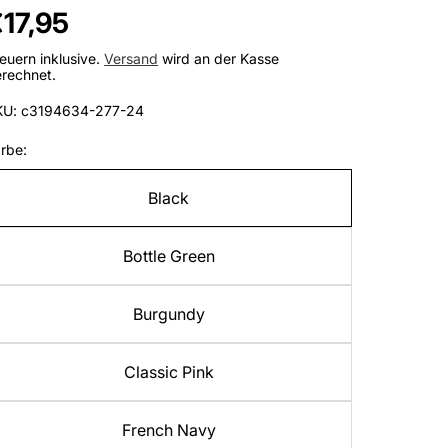
egulärer
17,95
reis
euern inklusive.
Versand
wird an der Kasse
rechnet.
KU: c3194634-277-24
rbe:
Black
Bottle Green
Burgundy
Classic Pink
French Navy