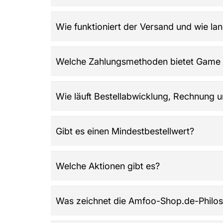
Sammlung.​
Game Day Vibes führt historische American Foo
Wie funktioniert der Versand und wie la
Fantasy-Designs, Motive zur Motivation für Fam
nur bei Game Day Vibes.​
Die Lieferzeit beträgt meist 1–5 Werktage. Ver
Welche Zahlungsmethoden bietet Game 
DPD, GLS, Deutsche Post, Asendia, innerhalb 
Es werden Kreditkarten (Visa, Mastercard, Amex
Wie läuft Bestellabwicklung, Rechnung 
Zahlungsinformationen werden verschlüsselt ü
Nach abgeschlossener Bestellung kommt die R
Gibt es einen Mindestbestellwert?
Nein, bei Amfoo-Shop.de gibt es keinen Mindest
Welche Aktionen gibt es?
Regelmäßig werden Rabattaktionen und saisona
Was zeichnet die Amfoo-Shop.de-Philos
ohne Mindestbestellwert.​