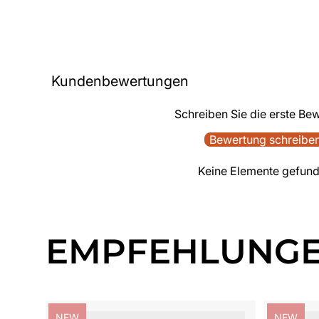
Kundenbewertungen
Schreiben Sie die erste Be
Bewertung schreibe
Keine Elemente gefun
EMPFEHLUNG
Produktbezeichnung:
Produktb
NEW
NEW