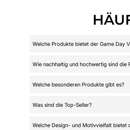
HÄUF
Welche Produkte bietet der Game Day V
Game Day Vibes ist dein Ziel für hochwertige 
Wie nachhaltig und hochwertig sind die
Damen, Herren und Kinder, Retro-Trikots, Gamew
League: Alles was du über American Football w
Der Shop legt großen Wert auf Qualität, Langle
Welche besonderen Produkte gibt es?
wird und die Werte der Community widerspieg
Highlights sind der offizielle NFL Adventskale
Was sind die Top-Seller?
Wissen testen möchten. Dazu kommen klassisch
individuelle Kombinationen auf zahlreichen Arti
Zu den Bestsellern zählen NFL Trikots, Gamew
Welche Design- und Motivvielfalt bietet
Grillschürzen, Fußmatten, Handyhüllen, Flag Fo