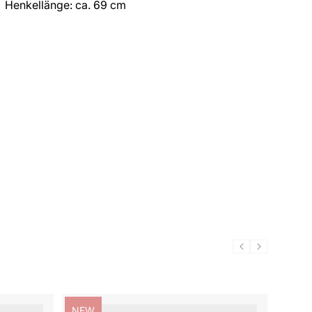
Henkellänge: ca. 69 cm
Produktbezeichnung:
NEW