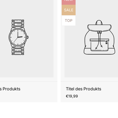
ezeichnung:
Produktbezeichnung:
SALE
ezeichnung:
Produktbezeichnung:
TOP
es Produkts
Titel des Produkts
r
Regulärer
€19,99
Preis