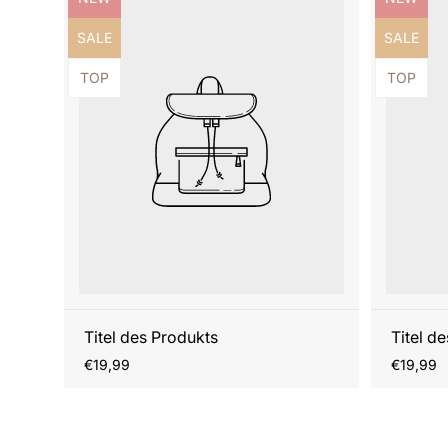
Produktbezeichnung:
Produktb
SALE
SALE
Produktbezeichnung:
Produktb
TOP
TOP
Titel des Produkts
Titel d
Regulärer
Reguläre
€19,99
€19,99
Preis
Preis