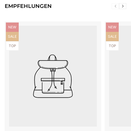
EMPFEHLUNGEN
Produktbezeichnung:
Produktbezei
NEW
NEW
Produktbezeichnung:
Produktbezei
SALE
SALE
Produktbezeichnung:
Produktbezei
TOP
TOP