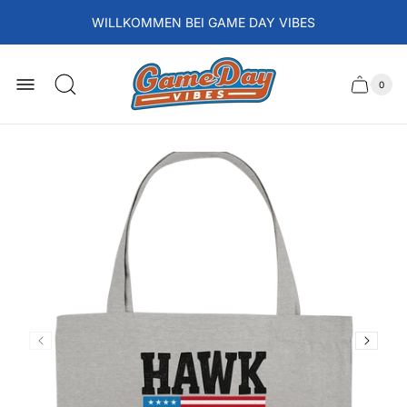
WILLKOMMEN BEI GAME DAY VIBES
Laden-
Logo
0
Schubla
Anzah
der
des
Artikel
im
Wagens
Waren