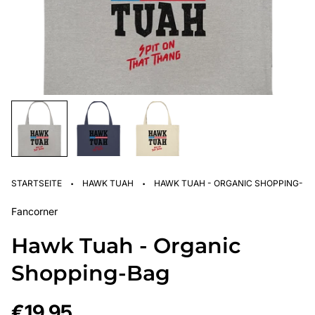
·
·
STARTSEITE
HAWK TUAH
HAWK TUAH - ORGANIC SHOPPING-B
Fancorner
Hawk Tuah - Organic
Shopping-Bag
Regulärer
€19,95