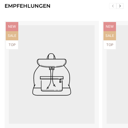
EMPFEHLUNGEN
Produktbezeichnung:
Produktbezei
NEW
NEW
Produktbezeichnung:
Produktbezei
SALE
SALE
Produktbezeichnung:
Produktbezei
TOP
TOP