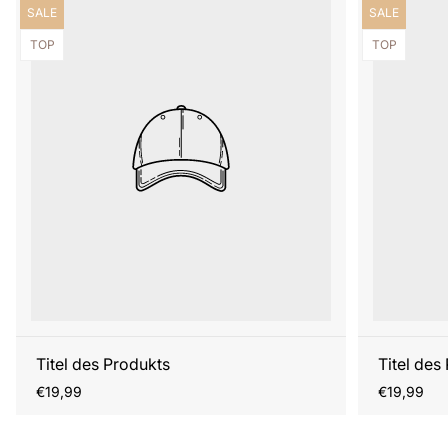
Produktbezeichnung:
Produktbezei
SALE
SALE
Produktbezeichnung:
Produktbezei
TOP
TOP
Titel des Produkts
Titel des
Regulärer
Regulärer
€19,99
€19,99
Preis
Preis