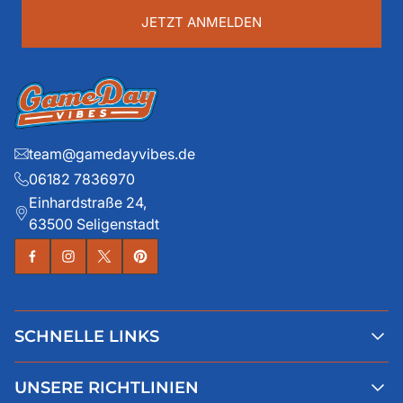
...
JETZT ANMELDEN
team@gamedayvibes.de
06182 7836970
Einhardstraße 24,
63500 Seligenstadt
SCHNELLE LINKS
Alle Produkte
UNSERE RICHTLINIEN
Faqs