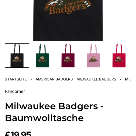
·
·
STARTSEITE
AMERICAN BADGERS – MILWAUKEE BADGERS
MILW
Fancorner
Milwaukee Badgers -
Baumwolltasche
Regulärer
€19,95