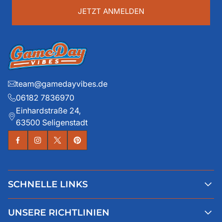
...
JETZT ANMELDEN
team@gamedayvibes.de
06182 7836970
Einhardstraße 24,
63500 Seligenstadt
SCHNELLE LINKS
Alle Produkte
UNSERE RICHTLINIEN
Faqs