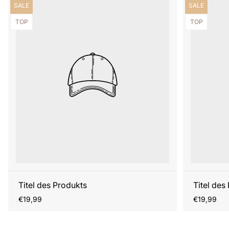
Produktbezeichnung:
Produktbezei
SALE
SALE
Produktbezeichnung:
Produktbezei
TOP
TOP
Titel des Produkts
Titel des
Regulärer
Regulärer
€19,99
€19,99
Preis
Preis