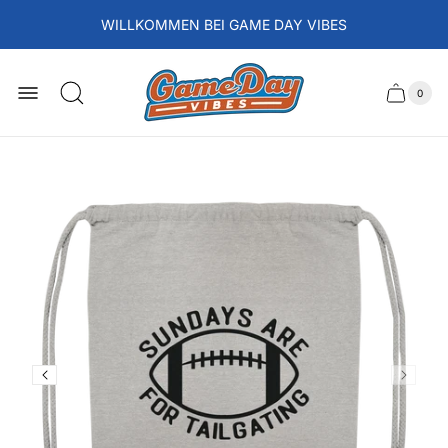
WILLKOMMEN BEI GAME DAY VIBES
Laden-
Logo
0
Schubla
Anzah
der
des
Artikel
im
Wagens
Waren