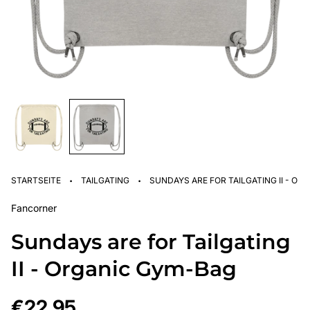
·
·
STARTSEITE
TAILGATING
SUNDAYS ARE FOR TAILGATING II - O
Fancorner
Sundays are for Tailgating
II - Organic Gym-Bag
Regulärer
€22,95