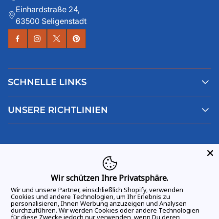
Einhardstraße 24,
63500 Seligenstadt
SCHNELLE LINKS
Alle Produkte
UNSERE RICHTLINIEN
Faqs
Blog
AGB
Über uns
Datenschutz
Deutsch
Kontaktiere uns
Impressum
Widerruf
Wir schützen Ihre Privatsphäre.
Wir und unsere Partner, einschließlich Shopify, verwenden
Cookies und andere Technologien, um Ihr Erlebnis zu
personalisieren, Ihnen Werbung anzuzeigen und Analysen
durchzuführen. Wir werden Cookies oder andere Technologien
ALLE RECHTE VORBEHALTEN
© 2026 GAME DAY VIBES |
für diese Zwecke jedoch nur verwenden, wenn Du deren