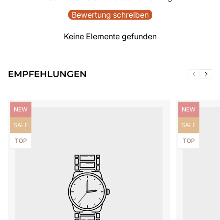
Bewertung schreiben
Keine Elemente gefunden
EMPFEHLUNGEN
Produktbezeichnung:
Produktbezei
NEW
NEW
Produktbezeichnung:
Produktbezei
SALE
SALE
Produktbezeichnung:
Produktbezei
TOP
TOP