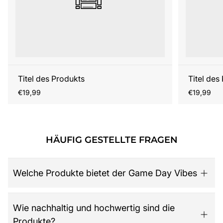
Titel des Produkts
Titel des
Regulärer
Regulärer
€19,99
€19,99
Preis
Preis
HÄUFIG GESTELLTE FRAGEN
Welche Produkte bietet der Game Day Vibes
Game Day Vibes ist dein Ziel für hochwertige American
Wie nachhaltig und hochwertig sind die
Football Fanartikel. Das Sortiment umfasst NFL-Merch
Produkte?
aller 32 Teams, exklusive Kollektionen für Damen,