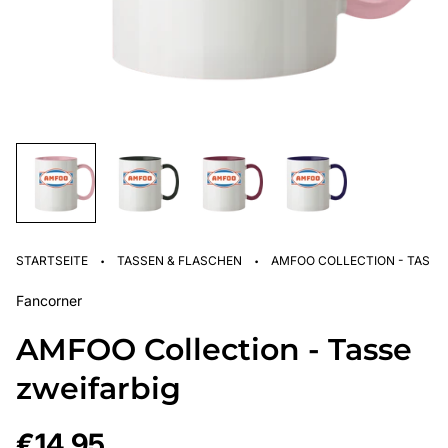
·
·
STARTSEITE
TASSEN & FLASCHEN
AMFOO COLLECTION - TASSE
Fancorner
AMFOO Collection - Tasse
zweifarbig
Regulärer
€14,95