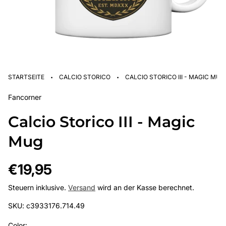
·
·
STARTSEITE
CALCIO STORICO
CALCIO STORICO III - MAGIC MUG
Fancorner
Calcio Storico III - Magic
Mug
Regulärer
€19,95
Preis
Steuern inklusive.
Versand
wird an der Kasse berechnet.
SKU: c3933176.714.49
Color: