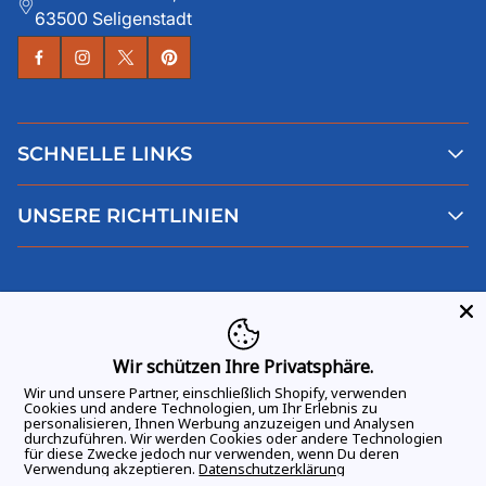
63500 Seligenstadt
SCHNELLE LINKS
Alle Produkte
UNSERE RICHTLINIEN
Faqs
Blog
AGB
Über uns
Datenschutz
Deutsch
Kontaktiere uns
Impressum
Widerruf
Wir schützen Ihre Privatsphäre.
Wir und unsere Partner, einschließlich Shopify, verwenden
Cookies und andere Technologien, um Ihr Erlebnis zu
personalisieren, Ihnen Werbung anzuzeigen und Analysen
durchzuführen. Wir werden Cookies oder andere Technologien
ALLE RECHTE VORBEHALTEN
© 2026 GAME DAY VIBES |
für diese Zwecke jedoch nur verwenden, wenn Du deren
Verwendung akzeptieren.
Datenschutzerklärung