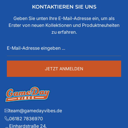
Freunden und der Ankerwerke GmbH. Weishaupt hat
KONTAKTIEREN SIE UNS
bereits seit den 80iger Jahren mit American Football zu
tun, als Spieler, Stadionsprecher, Pressesprecher,
Geben Sie unten Ihre E-Mail-Adresse ein, um als
Funktionär, Buchautor, Journalist und Portalbetreiber.
Erster von neuen Kollektionen und Produktneuheiten
Diese über 40 Jahre American Football Erfahrung sind
zu erfahren.
auch im Game Day Vibes shop an jeder Stelle zu
E-
spüren. Die historischen Teams und die exklusiven
Mail-
Details liegen ihm dabei besonders am Herzen.
Adresse
eingeben
...
JETZT ANMELDEN
team@gamedayvibes.de
06182 7836970
Einhardstraße 24,