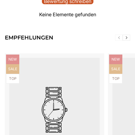
Bewertung schreiben
Keine Elemente gefunden
EMPFEHLUNGEN
Produktbezeichnung:
Produktbezei
NEW
NEW
Produktbezeichnung:
Produktbezei
SALE
SALE
Produktbezeichnung:
Produktbezei
TOP
TOP