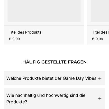
Titel des Produkts
Titel des
Regulärer
Regulärer
€19,99
€19,99
Preis
Preis
HÄUFIG GESTELLTE FRAGEN
Welche Produkte bietet der Game Day Vibes
Game Day Vibes ist dein Ziel für hochwertige American
Wie nachhaltig und hochwertig sind die
Football Fanartikel. Das Sortiment umfasst NFL-Merch
Produkte?
aller 32 Teams, exklusive Kollektionen für Damen,
Herren und Kinder, Retro-Trikots, Gameworn Items,