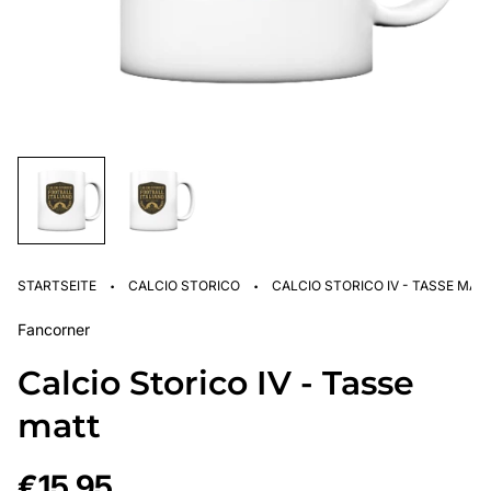
·
·
STARTSEITE
CALCIO STORICO
CALCIO STORICO IV - TASSE MAT
Fancorner
Calcio Storico IV - Tasse
matt
Regulärer
€15,95