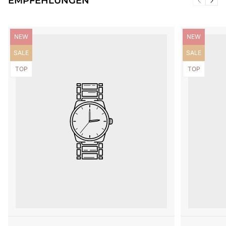
EMPFEHLUNGEN
Produktbezeichnung:
Produktbezei
NEW
NEW
Produktbezeichnung:
Produktbezei
SALE
SALE
Produktbezeichnung:
Produktbezei
TOP
TOP