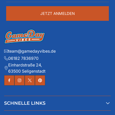
eingeben
...
JETZT ANMELDEN
team@gamedayvibes.de
06182 7836970
Einhardstraße 24,
63500 Seligenstadt
SCHNELLE LINKS
Alle Produkte