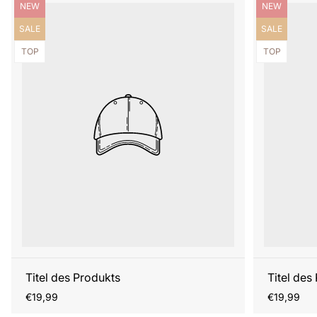
Produktbezeichnung:
Produktbezei
NEW
NEW
Produktbezeichnung:
Produktbezei
SALE
SALE
Produktbezeichnung:
Produktbezei
TOP
TOP
Titel des Produkts
Titel des
Regulärer
Regulärer
€19,99
€19,99
Preis
Preis