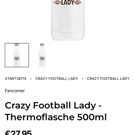
·
·
STARTSEITE
CRAZY FOOTBALL LADY
CRAZY FOOTBALL LADY -
Fancorner
Crazy Football Lady -
Thermoflasche 500ml
Regulärer
€27,95