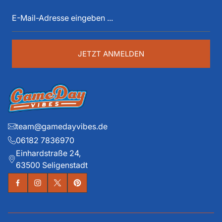
E-
spüren. Die historischen Teams und die exklusiven
Mail-
Details liegen ihm dabei besonders am Herzen.
Adresse
eingeben
...
JETZT ANMELDEN
team@gamedayvibes.de
06182 7836970
Einhardstraße 24,
63500 Seligenstadt