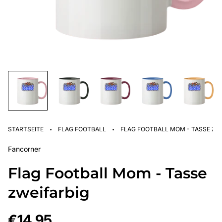
·
·
STARTSEITE
FLAG FOOTBALL
FLAG FOOTBALL MOM - TASSE ZW
Fancorner
Flag Football Mom - Tasse
zweifarbig
Regulärer
€14,95