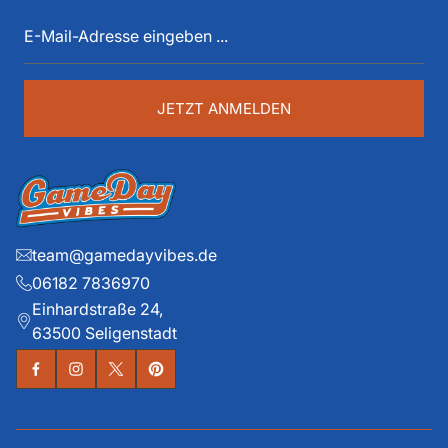
E-
spüren. Die historischen Teams und die exklusiven
Mail-
Details liegen ihm dabei besonders am Herzen.
Adresse
eingeben
...
JETZT ANMELDEN
team@gamedayvibes.de
06182 7836970
Einhardstraße 24,
63500 Seligenstadt