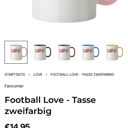
·
·
STARTSEITE
LOVE
FOOTBALL LOVE - TASSE ZWEIFARBIG
Fancorner
Football Love - Tasse
zweifarbig
Regulärer
€14,95