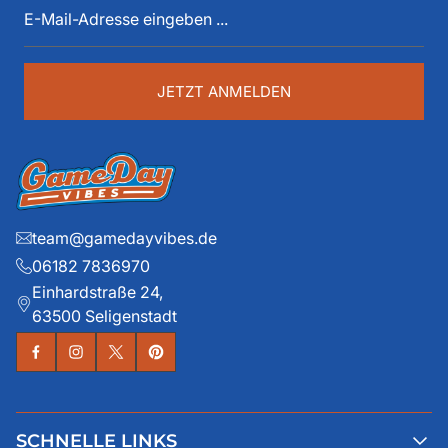
spüren. Die historischen Teams und die exklusiven
Mail-
Details liegen ihm dabei besonders am Herzen.
Adresse
eingeben
...
JETZT ANMELDEN
team@gamedayvibes.de
06182 7836970
Einhardstraße 24,
63500 Seligenstadt
SCHNELLE LINKS