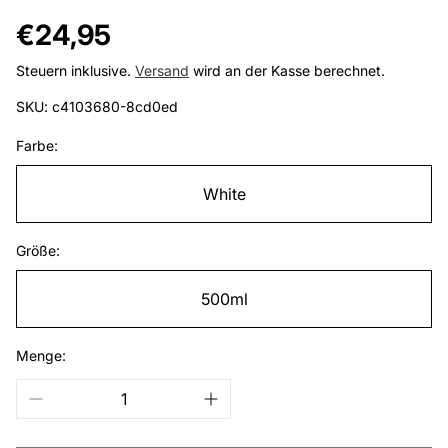
Regulärer
€24,95
Preis
Steuern inklusive.
Versand
wird an der Kasse berechnet.
SKU: c4103680-8cd0ed
Farbe:
White
Größe:
500ml
Menge: