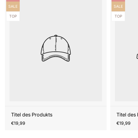
Produktbezeichnung:
Produktbezei
SALE
SALE
Produktbezeichnung:
Produktbezei
TOP
TOP
Titel des Produkts
Titel des
Regulärer
Regulärer
€19,99
€19,99
Preis
Preis