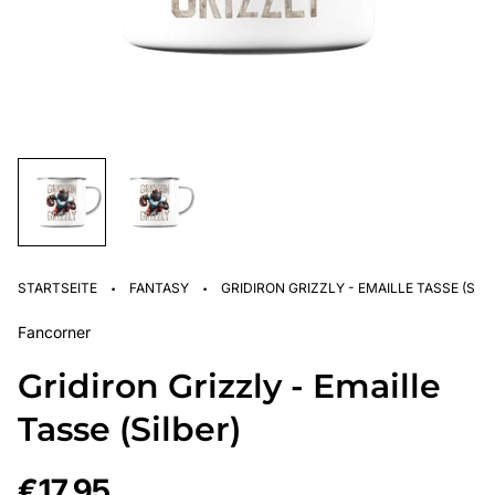
·
·
STARTSEITE
FANTASY
GRIDIRON GRIZZLY - EMAILLE TASSE (SILB
Fancorner
Gridiron Grizzly - Emaille
Tasse (Silber)
Regulärer
€17,95