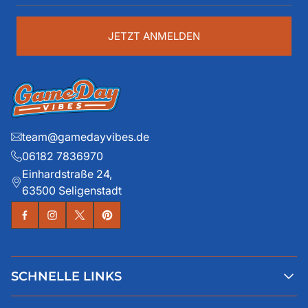
eingeben
...
JETZT ANMELDEN
team@gamedayvibes.de
06182 7836970
Einhardstraße 24,
63500 Seligenstadt
SCHNELLE LINKS
Alle Produkte