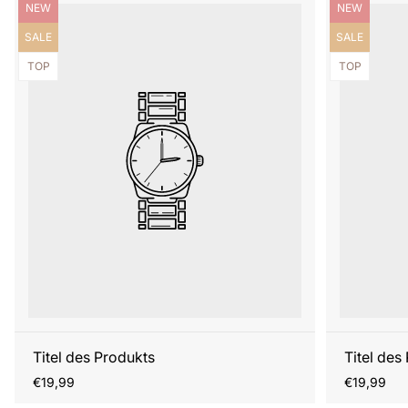
Produktbezeichnung:
Produktbezei
NEW
NEW
Produktbezeichnung:
Produktbezei
SALE
SALE
Produktbezeichnung:
Produktbezei
TOP
TOP
Titel des Produkts
Titel des
Regulärer
Regulärer
€19,99
€19,99
Preis
Preis