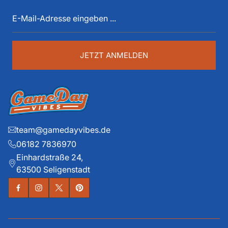
E-
spüren. Die historischen Teams und die exklusiven
Mail-
Details liegen ihm dabei besonders am Herzen.
Adresse
eingeben
...
JETZT ANMELDEN
team@gamedayvibes.de
06182 7836970
Einhardstraße 24,
63500 Seligenstadt