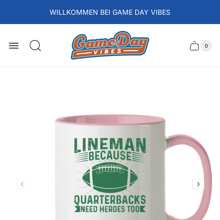
WILLKOMMEN BEI GAME DAY VIBES
Laden-
Logo
0
Schubla
Anzah
der
des
Artikel
im
Wagens
Waren