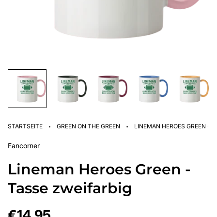
·
·
STARTSEITE
GREEN ON THE GREEN
LINEMAN HEROES GREEN - T
Fancorner
Lineman Heroes Green -
Tasse zweifarbig
Regulärer
€14,95