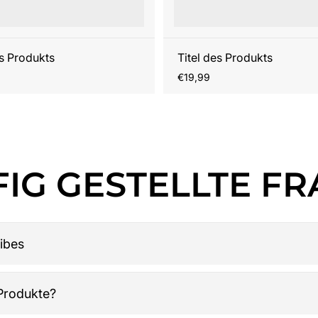
es Produkts
Titel des Produkts
r
Regulärer
€19,99
Preis
IG GESTELLTE F
ibes
American Football Fanartikel. Das Sortiment umfasst NFL-Merc
 Produkte?
orn Items, Caps, Tassen, Kalender & Zubehör, Partyartikel, B
issen musst“, Deko sowie Accessoires – für Sofa, Stadion und