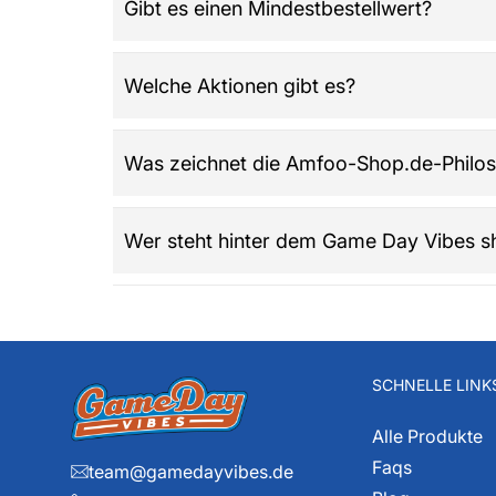
Gibt es einen Mindestbestellwert?
Nein, bei Amfoo-Shop.de gibt es keinen Mindest
Welche Aktionen gibt es?
Regelmäßig werden Rabattaktionen und saisona
Was zeichnet die Amfoo-Shop.de-Philos
ohne Mindestbestellwert.​
Der Shop steht für Community, Leidenschaft so
Wer steht hinter dem Game Day Vibes s
sich als Zentrum der Football-Fans mit breit
Dieser Game Day Vibes shop ist das neueste 
Weishaupt hat bereits seit den 80iger Jahren mi
und Portalbetreiber. Diese über 40 Jahre Amer
Teams und die exklusiven Details liegen ihm 
SCHNELLE LINK
Alle Produkte
Faqs
team@gamedayvibes.de