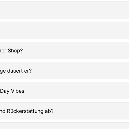
bigkeit und nachhaltige Materialien. Jedes Produkt ist so kon
elt
nder 2025 mit Aufreißseiten und Quizfragen sowie der NFL Qui
e Motive wie Fellbach Sioux für Sammler und Traditionsfan
keln.​
orn Items, NFL Kalender, Caps, Tassen und Zubehör. Sehr bel
 der Shop?
otball und Cheerleader-Motive – alles individuell gestaltbar,
tball Teamdesigns (NFL, College, Deutschland, Europa), exkl
nge dauert er?
ilie, Fans und alle Positionen sowie aktuelle Cheerleader- un
sandkosten variieren nach Lieferort und Produktgewicht (Detai
Day Vibes
Deutschlands und ggf. ins Ausland. Nach Versand gibt es e
), PayPal und weitere sichere Optionen, wie im Bestellproze
und Rückerstattung ab?
bertragen.​
echnung per E-Mail. Rückerstattungen werden nach der Rück