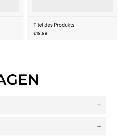
Titel des Produkts
Regulärer
€19,99
Preis
RAGEN
h aller 32 Teams, exklusive Kollektionen für
ücher wie das offizielle „National Football
 Football-Partys.​