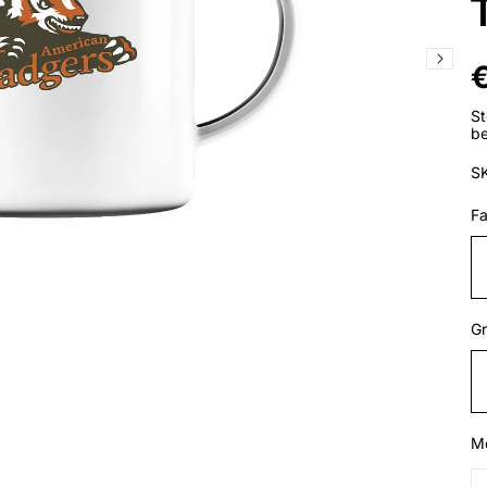
R
€
P
St
be
S
Fa
Gr
M