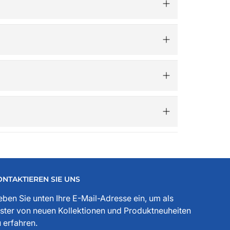
sig bearbeitet.​
 Gutscheincode „Advent“ 5€ Rabatt – ganz
.de ist mehr als ein Online-Shop – er versteht
, Freunden und der Ankerwerke GmbH.
ssesprecher, Funktionär, Buchautor, Journalist
 jeder Stelle zu spüren. Die historischen
ONTAKTIEREN SIE UNS
ben Sie unten Ihre E-Mail-Adresse ein, um als
ster von neuen Kollektionen und Produktneuheiten
 erfahren.