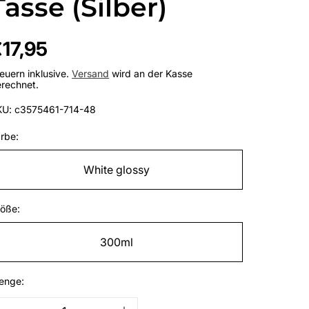
Tasse (Silber)
egulärer
17,95
reis
euern inklusive.
Versand
wird an der Kasse
rechnet.
KU: c3575461-714-48
rbe:
White glossy
öße:
300ml
enge: