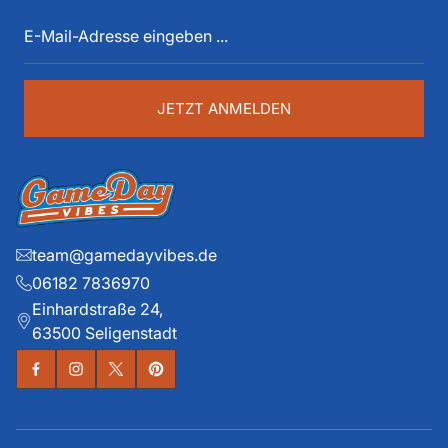
E-
spüren. Die historischen Teams und die exklusiven
Mail-
Details liegen ihm dabei besonders am Herzen.
Adresse
eingeben
...
JETZT ANMELDEN
team@gamedayvibes.de
06182 7836970
Einhardstraße 24,
63500 Seligenstadt