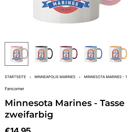
·
·
STARTSEITE
MINNEAPOLIS MARINES
MINNESOTA MARINES - TAS
Fancorner
Minnesota Marines - Tasse
zweifarbig
Regulärer
€14,95