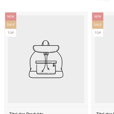
Produktbezeichnung:
Produktbezei
NEW
NEW
Produktbezeichnung:
Produktbezei
SALE
SALE
Produktbezeichnung:
Produktbezei
TOP
TOP