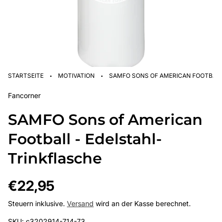
·
·
STARTSEITE
MOTIVATION
SAMFO SONS OF AMERICAN FOOTBALL
Fancorner
SAMFO Sons of American
Football - Edelstahl-
Trinkflasche
Regulärer
€22,95
Preis
Steuern inklusive.
Versand
wird an der Kasse berechnet.
SKU: c3202914-714-73