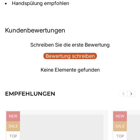
Handspülung empfohlen
Kundenbewertungen
Schreiben Sie die erste Bewertung
Bewertung schreiben
Keine Elemente gefunden
EMPFEHLUNGEN
Produktbezeichnung:
Produktbezei
NEW
NEW
Produktbezeichnung:
Produktbezei
SALE
SALE
Produktbezeichnung:
Produktbezei
TOP
TOP