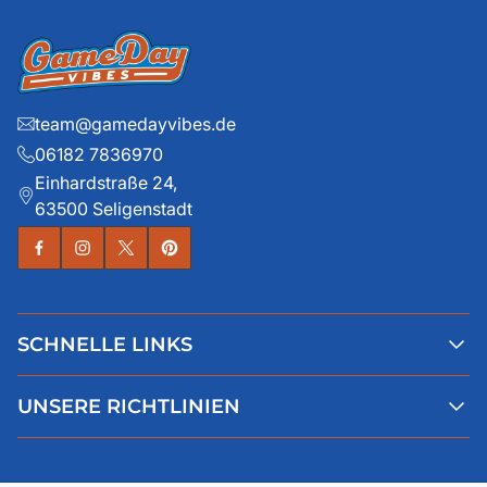
team@gamedayvibes.de
06182 7836970
Einhardstraße 24,
63500 Seligenstadt
SCHNELLE LINKS
Alle Produkte
UNSERE RICHTLINIEN
Faqs
Blog
AGB
Über uns
Datenschutz