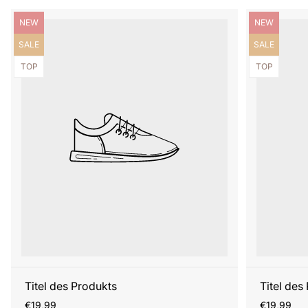
Produktbezeichnung:
Produktbezei
NEW
NEW
Produktbezeichnung:
Produktbezei
SALE
SALE
Produktbezeichnung:
Produktbezei
TOP
TOP
Titel des Produkts
Titel des
Regulärer
Regulärer
€19,99
€19,99