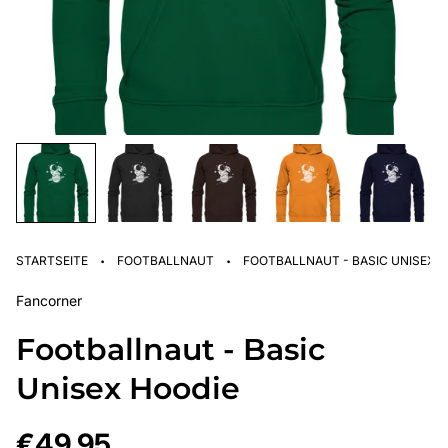
·
·
STARTSEITE
FOOTBALLNAUT
FOOTBALLNAUT - BASIC UNISEX 
Fancorner
Footballnaut - Basic
Unisex Hoodie
Regulärer
€49,95