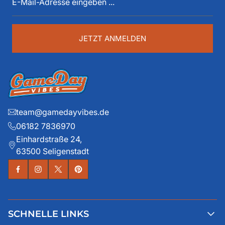
Mail-
Details liegen ihm dabei besonders am Herzen.
Adresse
eingeben
...
JETZT ANMELDEN
team@gamedayvibes.de
06182 7836970
Einhardstraße 24,
63500 Seligenstadt
SCHNELLE LINKS