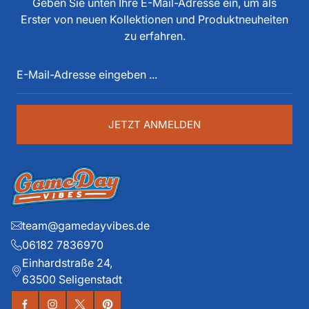
Geben Sie unten Ihre E-Mail-Adresse ein, um als
Funktionär, Buchautor, Journalist und Portalbetreiber.
Erster von neuen Kollektionen und Produktneuheiten
Diese über 40 Jahre American Football Erfahrung sind
zu erfahren.
auch im Game Day Vibes shop an jeder Stelle zu
E-
spüren. Die historischen Teams und die exklusiven
Mail-
Details liegen ihm dabei besonders am Herzen.
Adresse
eingeben
...
JETZT ANMELDEN
team@gamedayvibes.de
06182 7836970
Einhardstraße 24,
63500 Seligenstadt