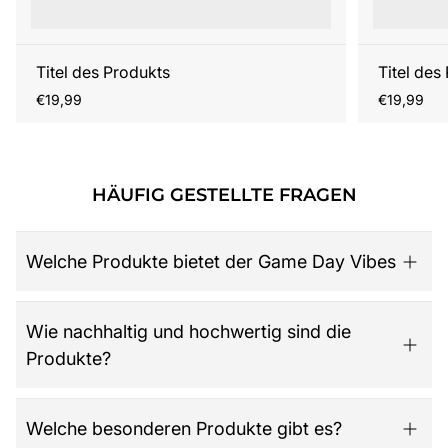
Titel des Produkts
Titel des
Regulärer
Regulärer
€19,99
€19,99
Preis
Preis
HÄUFIG GESTELLTE FRAGEN
Welche Produkte bietet der Game Day Vibes
Game Day Vibes ist dein Ziel für hochwertige American
Wie nachhaltig und hochwertig sind die
Football Fanartikel. Das Sortiment umfasst NFL-Merch
Produkte?
aller 32 Teams, exklusive Kollektionen für Damen,
Herren und Kinder, Retro-Trikots, Gameworn Items,
Caps, Tassen, Kalender & Zubehör, Partyartikel, Bücher
Der Shop legt großen Wert auf Qualität, Langlebigkeit
Welche besonderen Produkte gibt es?
wie das offizielle „National Football League: Alles was
und nachhaltige Materialien. Jedes Produkt ist so