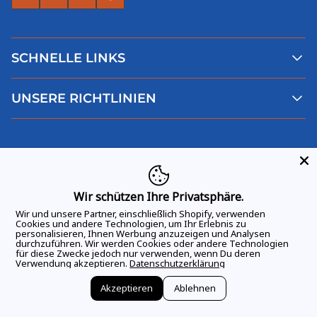
SCHNELLE LINKS
Alle Produkte
UNSERE RICHTLINIEN
Faqs
Blog
AGB
Über uns
Datenschutz
Deutsch
Kontaktiere uns
Impressum
Widerruf
Wir schützen Ihre Privatsphäre.
Wir und unsere Partner, einschließlich Shopify, verwenden
Cookies und andere Technologien, um Ihr Erlebnis zu
personalisieren, Ihnen Werbung anzuzeigen und Analysen
durchzuführen. Wir werden Cookies oder andere Technologien
ALLE RECHTE VORBEHALTEN
© 2026 GAME DAY VIBES |
für diese Zwecke jedoch nur verwenden, wenn Du deren
Verwendung akzeptieren.
Datenschutzerklärung
Akzeptieren
Ablehnen
Vertrag widerrufen