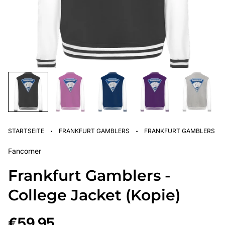
·
·
STARTSEITE
FRANKFURT GAMBLERS
FRANKFURT GAMBLERS - C
Fancorner
Frankfurt Gamblers -
College Jacket (Kopie)
Regulärer
€59,95