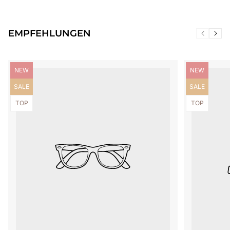
EMPFEHLUNGEN
Produktbezeichnung:
Produktbezei
NEW
NEW
Produktbezeichnung:
Produktbezei
SALE
SALE
Produktbezeichnung:
Produktbezei
TOP
TOP