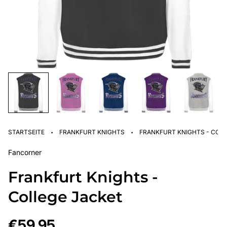
·
·
STARTSEITE
FRANKFURT KNIGHTS
FRANKFURT KNIGHTS - COL
Fancorner
Frankfurt Knights -
College Jacket
Regulärer
€59,95