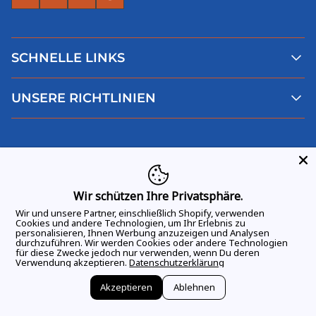
SCHNELLE LINKS
Alle Produkte
UNSERE RICHTLINIEN
Faqs
Blog
AGB
Über uns
Datenschutz
Deutsch
Kontaktiere uns
Impressum
Widerruf
Wir schützen Ihre Privatsphäre.
Wir und unsere Partner, einschließlich Shopify, verwenden
Cookies und andere Technologien, um Ihr Erlebnis zu
personalisieren, Ihnen Werbung anzuzeigen und Analysen
durchzuführen. Wir werden Cookies oder andere Technologien
ALLE RECHTE VORBEHALTEN
© 2026 GAME DAY VIBES |
für diese Zwecke jedoch nur verwenden, wenn Du deren
Verwendung akzeptieren.
Datenschutzerklärung
Akzeptieren
Ablehnen
Vertrag widerrufen