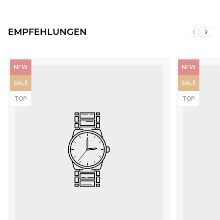
EMPFEHLUNGEN
Produktbezeichnung:
Produktbezei
NEW
NEW
Produktbezeichnung:
Produktbezei
SALE
SALE
Produktbezeichnung:
Produktbezei
TOP
TOP