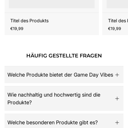
Titel des Produkts
Titel des
Regulärer
Regulärer
€19,99
€19,99
Preis
Preis
HÄUFIG GESTELLTE FRAGEN
Welche Produkte bietet der Game Day Vibes
Game Day Vibes ist dein Ziel für hochwertige American
Wie nachhaltig und hochwertig sind die
Football Fanartikel. Das Sortiment umfasst NFL-Merch
Produkte?
aller 32 Teams, exklusive Kollektionen für Damen,
Herren und Kinder, Retro-Trikots, Gameworn Items,
Caps, Tassen, Kalender & Zubehör, Partyartikel, Bücher
Der Shop legt großen Wert auf Qualität, Langlebigkeit
Welche besonderen Produkte gibt es?
wie das offizielle „National Football League: Alles was
und nachhaltige Materialien. Jedes Produkt ist so