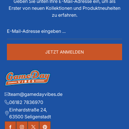
Geben Sie unten Ihre E-Mail-Adresse ein, um als
Funktionär, Buchautor, Journalist und Portalbetreiber.
Erster von neuen Kollektionen und Produktneuheiten
Diese über 40 Jahre American Football Erfahrung sind
zu erfahren.
auch im Game Day Vibes shop an jeder Stelle zu
E-
spüren. Die historischen Teams und die exklusiven
Mail-
Details liegen ihm dabei besonders am Herzen.
Adresse
eingeben
...
JETZT ANMELDEN
team@gamedayvibes.de
06182 7836970
Einhardstraße 24,
63500 Seligenstadt