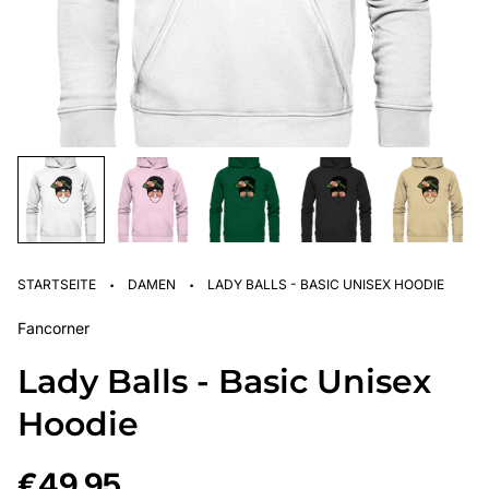
·
·
STARTSEITE
DAMEN
LADY BALLS - BASIC UNISEX HOODIE
Fancorner
Lady Balls - Basic Unisex
Hoodie
Regulärer
€49,95