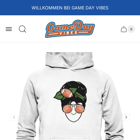
WILLKOMMEN BEI GAME DAY VIBES
Laden-
Logo
0
Schubla
Anzah
der
des
Artikel
im
Wagens
Waren