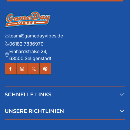
team@gamedayvibes.de
06182 7836970
Einhardstraße 24,
63500 Seligenstadt
SCHNELLE LINKS
Alle Produkte
UNSERE RICHTLINIEN
Faqs
Blog
AGB
Über uns