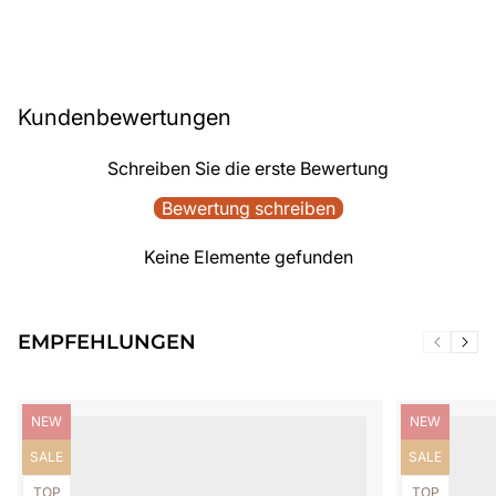
Kundenbewertungen
Schreiben Sie die erste Bewertung
Bewertung schreiben
Keine Elemente gefunden
EMPFEHLUNGEN
Produktbezeichnung:
Produktbezei
NEW
NEW
Produktbezeichnung:
Produktbezei
SALE
SALE
Produktbezeichnung:
Produktbezei
TOP
TOP