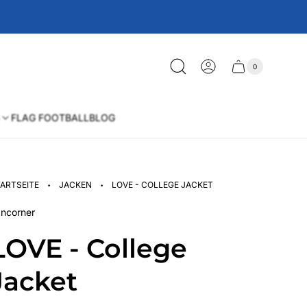
0
Schublade
Anzahl
der
des
Artikel
im
Wagens
Warenkorb
FLAG FOOTBALL
BLOG
·
·
ARTSEITE
JACKEN
LOVE - COLLEGE JACKET
ncorner
LOVE - College
Jacket