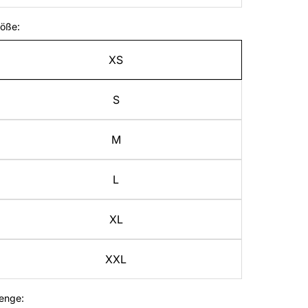
öße:
XS
S
M
L
XL
XXL
enge: