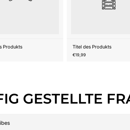
es Produkts
Titel des Produkts
r
Regulärer
€19,99
Preis
IG GESTELLTE F
ibes