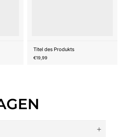
Titel des Produkts
Regulärer
€19,99
Preis
RAGEN