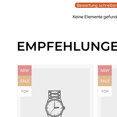
Bewertung schreibe
Keine Elemente gefun
EMPFEHLUNG
Produktbezeichnung:
Produktb
NEW
NEW
Produktbezeichnung:
Produktb
SALE
SALE
Produktbezeichnung:
Produktb
TOP
TOP