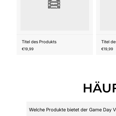
Titel des Produkts
Titel d
Regulärer
Reguläre
€19,99
€19,99
Preis
Preis
HÄUF
Welche Produkte bietet der Game Day V