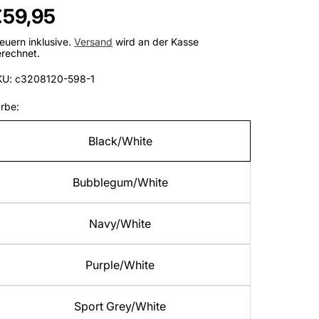
egulärer
€59,95
reis
euern inklusive.
Versand
wird an der Kasse
rechnet.
KU: c3208120-598-1
rbe:
Black/White
Bubblegum/White
Navy/White
Purple/White
Sport Grey/White