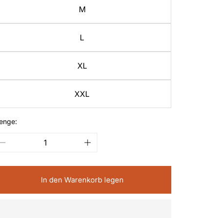
M
L
XL
XXL
enge:
In den Warenkorb legen