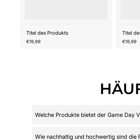
Titel des Produkts
Titel d
Regulärer
Reguläre
€19,99
€19,99
Preis
Preis
HÄUF
Welche Produkte bietet der Game Day V
Game Day Vibes ist dein Ziel für hochwertige 
Wie nachhaltig und hochwertig sind die
Damen, Herren und Kinder, Retro-Trikots, Gamew