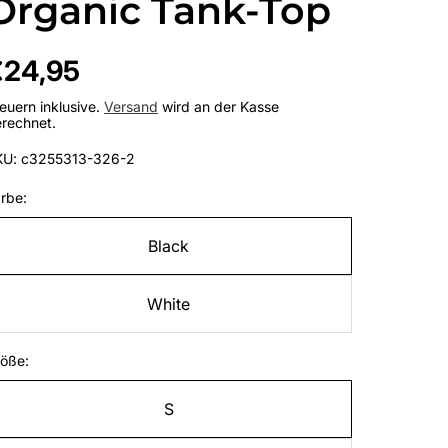
Organic Tank-Top
egulärer
€24,95
reis
euern inklusive.
Versand
wird an der Kasse
rechnet.
KU: c3255313-326-2
rbe:
Black
White
öße:
S