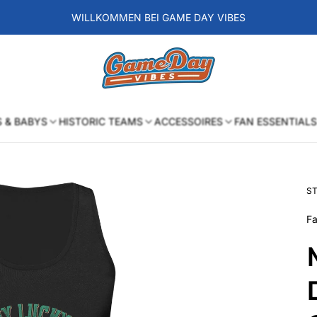
WILLKOMMEN BEI GAME DAY VIBES
Laden-
Logo
S & BABYS
HISTORIC TEAMS
ACCESSOIRES
FAN ESSENTIALS
ST
Fa