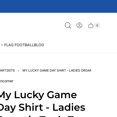
0
Schublade
Anzahl
der
des
Artikel
im
Wagens
Warenkorb
FLAG FOOTBALL
BLOG
·
ARTSEITE
MY LUCKY GAME DAY SHIRT - LADIES ORGANIC TANK-TOP
ncorner
My Lucky Game
Day Shirt - Ladies