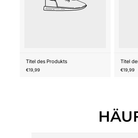
Titel des Produkts
Titel d
Regulärer
Reguläre
€19,99
€19,99
Preis
Preis
HÄUF