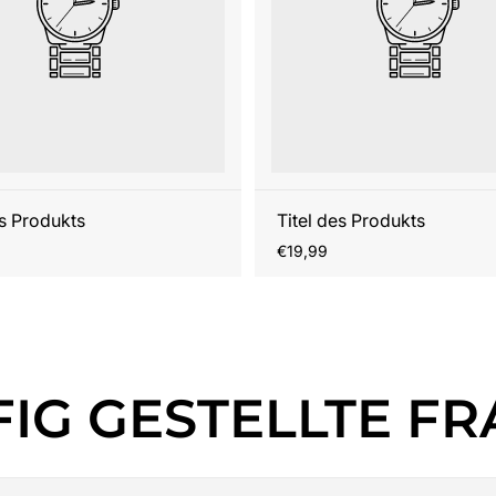
es Produkts
Titel des Produkts
r
Regulärer
€19,99
Preis
IG GESTELLTE F