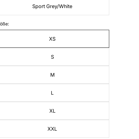
Sport Grey/White
öße:
XS
S
M
L
XL
XXL