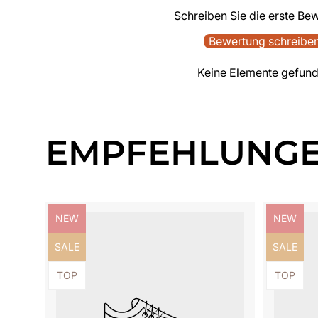
Schreiben Sie die erste Be
Bewertung schreibe
Keine Elemente gefun
EMPFEHLUNG
Produktbezeichnung:
Produktb
NEW
NEW
Produktbezeichnung:
Produktb
SALE
SALE
Produktbezeichnung:
Produktb
TOP
TOP