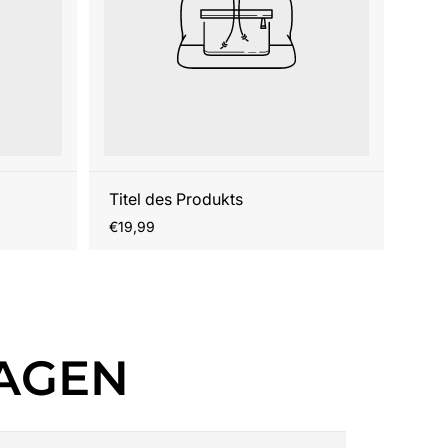
Titel des Produkts
Regulärer
€19,99
Preis
RAGEN