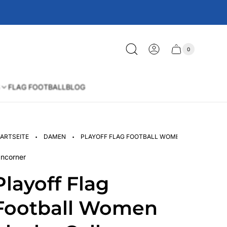
0
Schublade
Anzahl
der
des
Artikel
im
Wagens
Warenkorb
FLAG FOOTBALL
BLOG
·
·
ARTSEITE
DAMEN
PLAYOFF FLAG FOOTBALL WOMEN BLACK - COL
ncorner
Playoff Flag
Football Women