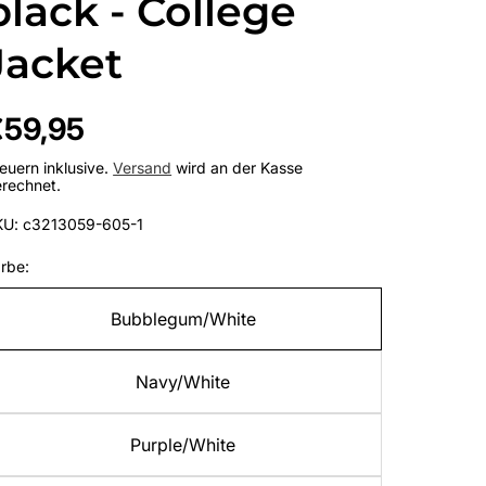
black - College
Jacket
egulärer
€59,95
reis
euern inklusive.
Versand
wird an der Kasse
rechnet.
KU: c3213059-605-1
rbe:
Bubblegum/White
Navy/White
Purple/White