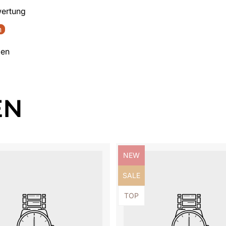
wertung
n
den
EN
ezeichnung:
Produktbezeichnung:
NEW
ezeichnung:
Produktbezeichnung:
SALE
ezeichnung:
Produktbezeichnung:
TOP