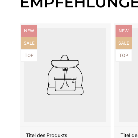
EMPFEHLUNG
Produktbezeichnung:
Produktb
NEW
NEW
Produktbezeichnung:
Produktb
SALE
SALE
Produktbezeichnung:
Produktb
TOP
TOP
Titel des Produkts
Titel d