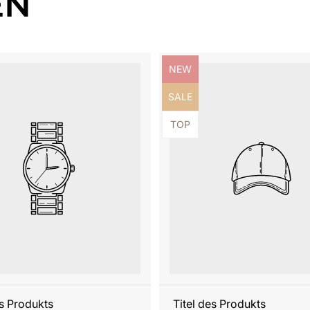
EN
ezeichnung:
Produktbezeichnung:
NEW
ezeichnung:
Produktbezeichnung:
SALE
ezeichnung:
Produktbezeichnung:
TOP
es Produkts
Titel des Produkts