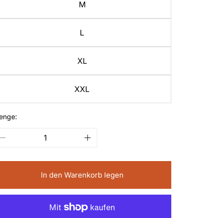
M
L
XL
XXL
enge:
In den Warenkorb legen