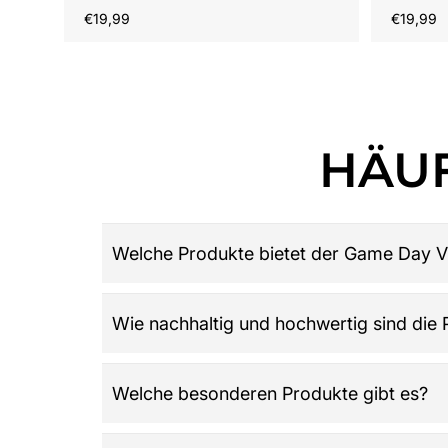
Regulärer
Reguläre
€19,99
€19,99
Preis
Preis
HÄUF
Welche Produkte bietet der Game Day V
Game Day Vibes ist dein Ziel für hochwertige 
Wie nachhaltig und hochwertig sind die
Damen, Herren und Kinder, Retro-Trikots, Gamew
League: Alles was du über American Football w
Der Shop legt großen Wert auf Qualität, Langle
Welche besonderen Produkte gibt es?
wird und die Werte der Community widerspieg
Highlights sind der offizielle NFL Adventskale