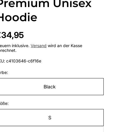
Premium Unisex
Hoodie
egulärer
€34,95
reis
euern inklusive.
Versand
wird an der Kasse
rechnet.
KU: c4103646-c6f16e
rbe:
Black
öße:
S