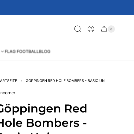
0
Schublade
Anzahl
der
des
Artikel
im
Wagens
Warenkorb
FLAG FOOTBALL
BLOG
·
ARTSEITE
GÖPPINGEN RED HOLE BOMBERS - BASIC UNISEX HOODIE
ncorner
Göppingen Red
Hole Bombers -