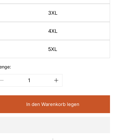
3XL
4XL
5XL
enge:
In den Warenkorb legen