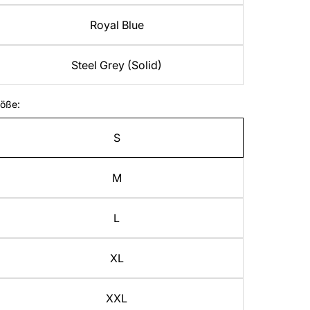
Royal Blue
Steel Grey (Solid)
öße:
S
M
L
XL
XXL