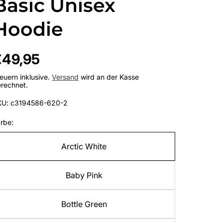
Basic Unisex
Hoodie
egulärer
€49,95
reis
euern inklusive.
Versand
wird an der Kasse
rechnet.
KU: c3194586-620-2
rbe:
Arctic White
Baby Pink
Bottle Green