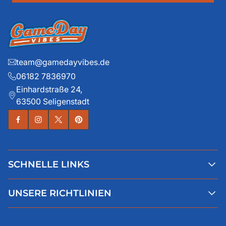
team@gamedayvibes.de
06182 7836970
Einhardstraße 24,
63500 Seligenstadt
SCHNELLE LINKS
Alle Produkte
UNSERE RICHTLINIEN
Faqs
Blog
AGB
Über uns