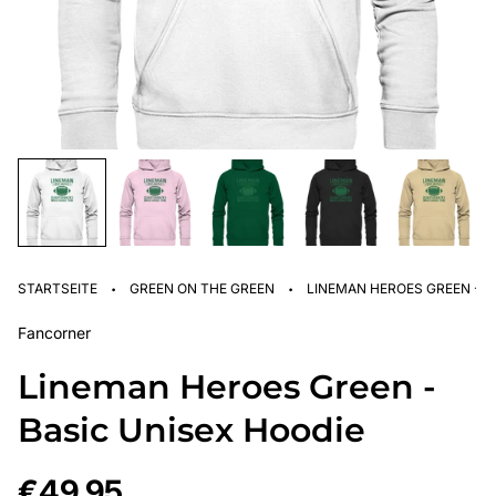
·
·
STARTSEITE
GREEN ON THE GREEN
LINEMAN HEROES GREEN - B
Fancorner
Lineman Heroes Green -
Basic Unisex Hoodie
Regulärer
€49,95