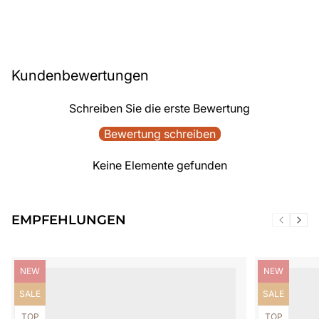
Kundenbewertungen
Schreiben Sie die erste Bewertung
Bewertung schreiben
Keine Elemente gefunden
EMPFEHLUNGEN
Produktbezeichnung:
Produktbezei
NEW
NEW
Produktbezeichnung:
Produktbezei
SALE
SALE
Produktbezeichnung:
Produktbezei
TOP
TOP