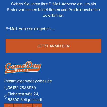
tun, als Spieler, Stadionsprecher, Pressesprecher,
Geben Sie unten Ihre E-Mail-Adresse ein, um als
Funktionär, Buchautor, Journalist und Portalbetreiber.
Erster von neuen Kollektionen und Produktneuheiten
Diese über 40 Jahre American Football Erfahrung sind
zu erfahren.
auch im Game Day Vibes shop an jeder Stelle zu
E-
spüren. Die historischen Teams und die exklusiven
Mail-
Details liegen ihm dabei besonders am Herzen.
Adresse
eingeben
...
JETZT ANMELDEN
team@gamedayvibes.de
06182 7836970
Einhardstraße 24,
63500 Seligenstadt