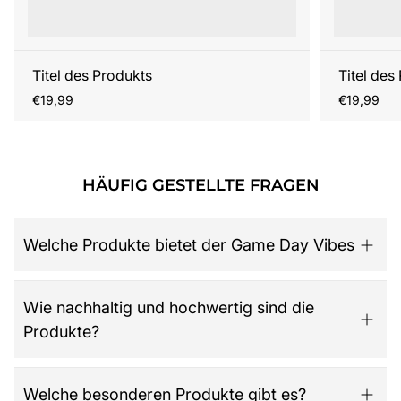
Titel des Produkts
Titel des
Regulärer
Regulärer
€19,99
€19,99
Preis
Preis
HÄUFIG GESTELLTE FRAGEN
Welche Produkte bietet der Game Day Vibes
Game Day Vibes ist dein Ziel für hochwertige American
Wie nachhaltig und hochwertig sind die
Football Fanartikel. Das Sortiment umfasst NFL-Merch
Produkte?
aller 32 Teams, exklusive Kollektionen für Damen,
Herren und Kinder, Retro-Trikots, Gameworn Items,
Caps, Tassen, Kalender & Zubehör, Partyartikel, Bücher
Der Shop legt großen Wert auf Qualität, Langlebigkeit
Welche besonderen Produkte gibt es?
wie das offizielle „National Football League: Alles was
und nachhaltige Materialien. Jedes Produkt ist so