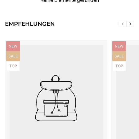
Keine Elemente gefunden
EMPFEHLUNGEN
Produktbezeichnung:
Produktbezei
NEW
NEW
Produktbezeichnung:
Produktbezei
SALE
SALE
Produktbezeichnung:
Produktbezei
TOP
TOP