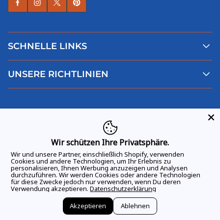
SCHNELLE LINKS
Alle Produkte
UNSERE RICHTLINIEN
Faqs
Blog
AGB
Über uns
Datenschutz
Deutsch
Kontaktiere uns
Impressum
Widerruf
Wir schützen Ihre Privatsphäre.
Wir und unsere Partner, einschließlich Shopify, verwenden
Cookies und andere Technologien, um Ihr Erlebnis zu
personalisieren, Ihnen Werbung anzuzeigen und Analysen
durchzuführen. Wir werden Cookies oder andere Technologien
ALLE RECHTE VORBEHALTEN
© 2026 GAME DAY VIBES |
für diese Zwecke jedoch nur verwenden, wenn Du deren
Verwendung akzeptieren.
Datenschutzerklärung
Akzeptieren
Ablehnen
Vertrag widerrufen