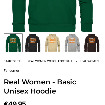
·
·
STARTSEITE
REAL WOMEN WATCH FOOTBALL
REAL WOMEN - BA
Fancorner
Real Women - Basic
Unisex Hoodie
Regulärer
€49,95