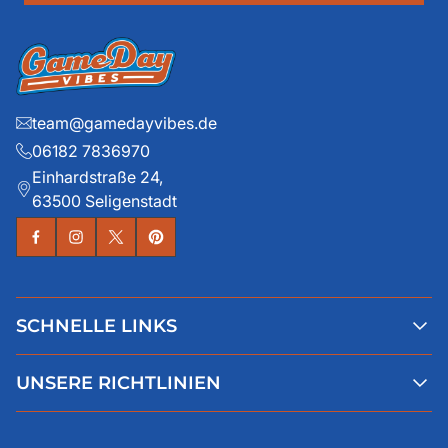
team@gamedayvibes.de
06182 7836970
Einhardstraße 24,
63500 Seligenstadt
SCHNELLE LINKS
Alle Produkte
UNSERE RICHTLINIEN
Faqs
Blog
AGB
Über uns