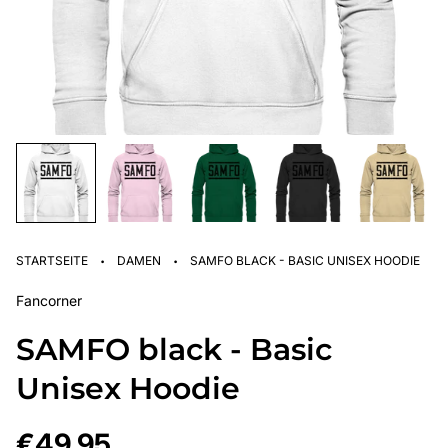
·
·
STARTSEITE
DAMEN
SAMFO BLACK - BASIC UNISEX HOODIE
Fancorner
SAMFO black - Basic
Unisex Hoodie
Regulärer
€49,95