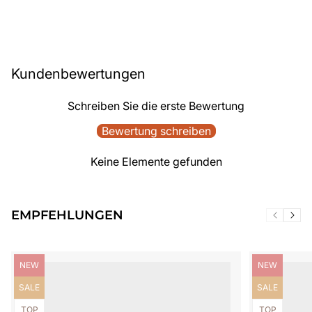
Kundenbewertungen
Schreiben Sie die erste Bewertung
Bewertung schreiben
Keine Elemente gefunden
EMPFEHLUNGEN
Produktbezeichnung:
Produktbezei
NEW
NEW
Produktbezeichnung:
Produktbezei
SALE
SALE
Produktbezeichnung:
Produktbezei
TOP
TOP