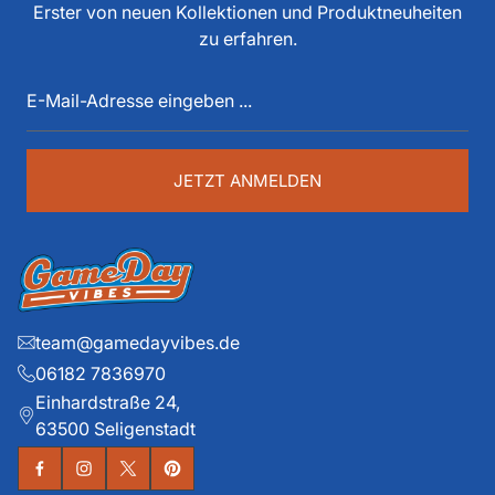
Funktionär, Buchautor, Journalist und Portalbetreiber.
Erster von neuen Kollektionen und Produktneuheiten
Diese über 40 Jahre American Football Erfahrung sind
zu erfahren.
auch im Game Day Vibes shop an jeder Stelle zu
E-
spüren. Die historischen Teams und die exklusiven
Mail-
Details liegen ihm dabei besonders am Herzen.
Adresse
eingeben
...
JETZT ANMELDEN
team@gamedayvibes.de
06182 7836970
Einhardstraße 24,
63500 Seligenstadt