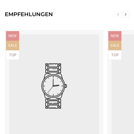
EMPFEHLUNGEN
Produktbezeichnung:
Produktbezei
NEW
NEW
Produktbezeichnung:
Produktbezei
SALE
SALE
Produktbezeichnung:
Produktbezei
TOP
TOP