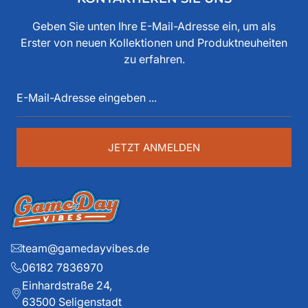
bereits seit den 80iger Jahren mit American Football zu
tun, als Spieler, Stadionsprecher, Pressesprecher,
Geben Sie unten Ihre E-Mail-Adresse ein, um als
Funktionär, Buchautor, Journalist und Portalbetreiber.
Erster von neuen Kollektionen und Produktneuheiten
Diese über 40 Jahre American Football Erfahrung sind
zu erfahren.
auch im Game Day Vibes shop an jeder Stelle zu
E-
spüren. Die historischen Teams und die exklusiven
Mail-
Details liegen ihm dabei besonders am Herzen.
Adresse
eingeben
...
JETZT ANMELDEN
team@gamedayvibes.de
06182 7836970
Einhardstraße 24,
63500 Seligenstadt