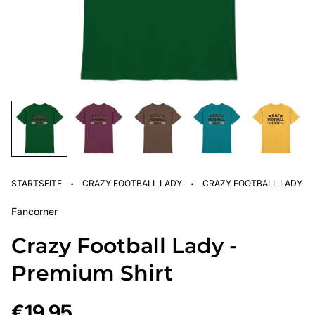
·
·
STARTSEITE
CRAZY FOOTBALL LADY
CRAZY FOOTBALL LADY - 
Fancorner
Crazy Football Lady -
Premium Shirt
Regulärer
€19,95