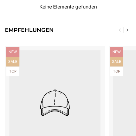
Keine Elemente gefunden
EMPFEHLUNGEN
Produktbezeichnung:
Produktbezei
NEW
NEW
Produktbezeichnung:
Produktbezei
SALE
SALE
Produktbezeichnung:
Produktbezei
TOP
TOP