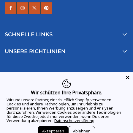
SCHNELLE LINKS
Alle Produkte
UNSERE RICHTLINIEN
Faqs
Blog
AGB
Über uns
Datenschutz
Deutsch
Kontaktiere uns
Impressum
Widerruf
Wir schützen Ihre Privatsphäre.
Wir und unsere Partner, einschließlich Shopify, verwenden
Cookies und andere Technologien, um Ihr Erlebnis zu
personalisieren, Ihnen Werbung anzuzeigen und Analysen
durchzuführen. Wir werden Cookies oder andere Technologien
ALLE RECHTE VORBEHALTEN
© 2026 GAME DAY VIBES |
für diese Zwecke jedoch nur verwenden, wenn Du deren
Verwendung akzeptieren.
Datenschutzerklärung
Akzeptieren
Ablehnen