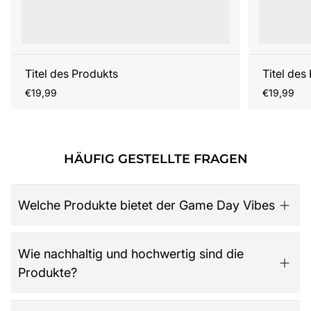
Titel des Produkts
Titel des
Regulärer
Regulärer
€19,99
€19,99
Preis
Preis
HÄUFIG GESTELLTE FRAGEN
Welche Produkte bietet der Game Day Vibes
Game Day Vibes ist dein Ziel für hochwertige American
Wie nachhaltig und hochwertig sind die
Football Fanartikel. Das Sortiment umfasst NFL-Merch
Produkte?
aller 32 Teams, exklusive Kollektionen für Damen,
Herren und Kinder, Retro-Trikots, Gameworn Items,
Caps, Tassen, Kalender & Zubehör, Partyartikel, Bücher
Der Shop legt großen Wert auf Qualität, Langlebigkeit