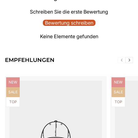
Schreiben Sie die erste Bewertung
Bewertung schreiben
Keine Elemente gefunden
EMPFEHLUNGEN
Produktbezeichnung:
Produktbezei
NEW
NEW
Produktbezeichnung:
Produktbezei
SALE
SALE
Produktbezeichnung:
Produktbezei
TOP
TOP