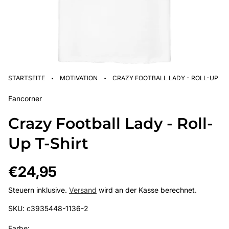
·
·
STARTSEITE
MOTIVATION
CRAZY FOOTBALL LADY - ROLL-UP T-
Fancorner
Crazy Football Lady - Roll-
Up T-Shirt
Regulärer
€24,95
Preis
Steuern inklusive.
Versand
wird an der Kasse berechnet.
SKU: c3935448-1136-2
Farbe: