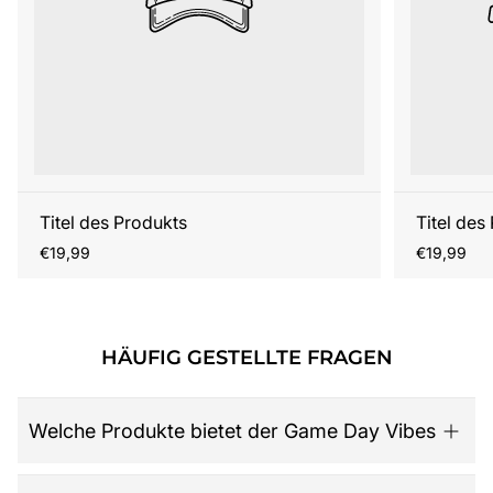
Titel des Produkts
Titel des
Regulärer
Regulärer
€19,99
€19,99
Preis
Preis
HÄUFIG GESTELLTE FRAGEN
Welche Produkte bietet der Game Day Vibes
Game Day Vibes ist dein Ziel für hochwertige American