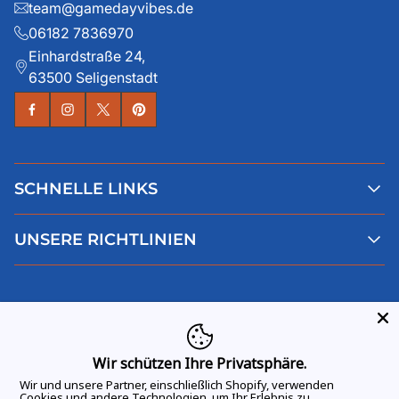
team@gamedayvibes.de
06182 7836970
Einhardstraße 24,
63500 Seligenstadt
SCHNELLE LINKS
Alle Produkte
UNSERE RICHTLINIEN
Faqs
Blog
AGB
Über uns
Datenschutz
Deutsch
Kontaktiere uns
Impressum
Widerruf
Wir schützen Ihre Privatsphäre.
Wir und unsere Partner, einschließlich Shopify, verwenden
Cookies und andere Technologien, um Ihr Erlebnis zu