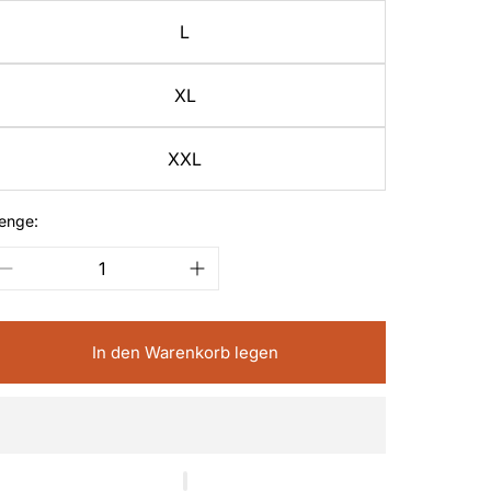
L
XL
XXL
enge:
In den Warenkorb legen