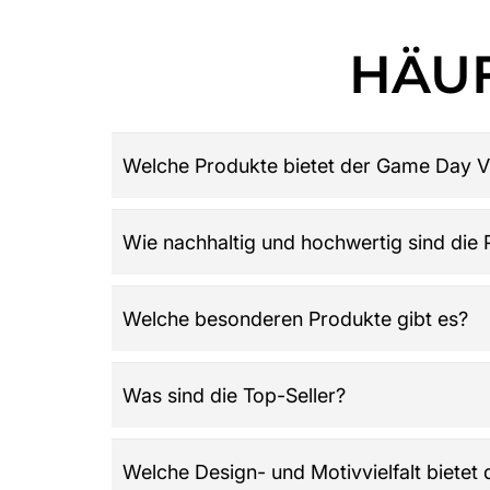
HÄUF
Welche Produkte bietet der Game Day V
Game Day Vibes ist dein Ziel für hochwertige 
Wie nachhaltig und hochwertig sind die
Damen, Herren und Kinder, Retro-Trikots, Gamew
League: Alles was du über American Football w
Der Shop legt großen Wert auf Qualität, Langle
Welche besonderen Produkte gibt es?
wird und die Werte der Community widerspieg
Highlights sind der offizielle NFL Adventskale
Was sind die Top-Seller?
Wissen testen möchten. Dazu kommen klassisch
individuelle Kombinationen auf zahlreichen Arti
Zu den Bestsellern zählen NFL Trikots, Gamew
Welche Design- und Motivvielfalt bietet
Grillschürzen, Fußmatten, Handyhüllen, Flag Fo