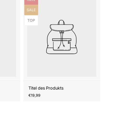
Produktbezeichnung:
SALE
Produktbezeichnung:
TOP
Titel des Produkts
Regulärer
€19,99
Preis