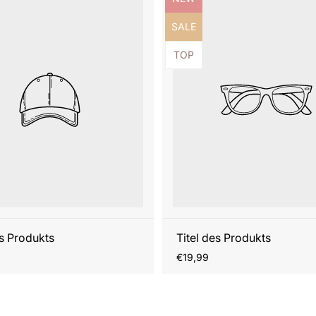
ezeichnung:
Produktbezeichnung:
SALE
ezeichnung:
Produktbezeichnung:
TOP
es Produkts
Titel des Produkts
r
Regulärer
€19,99
Preis