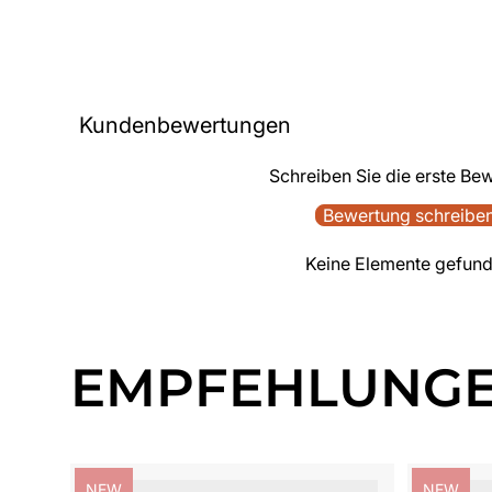
Kundenbewertungen
Schreiben Sie die erste Be
Bewertung schreibe
Keine Elemente gefun
EMPFEHLUNG
Produktbezeichnung:
Produktb
NEW
NEW