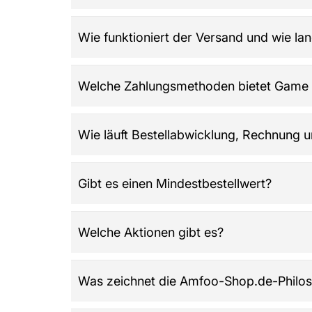
Sammlung.​
Game Day Vibes führt historische American Foo
Wie funktioniert der Versand und wie la
Fantasy-Designs, Motive zur Motivation für Fam
nur bei Game Day Vibes.​
Die Lieferzeit beträgt meist 1–5 Werktage. Ver
Welche Zahlungsmethoden bietet Game 
DPD, GLS, Deutsche Post, Asendia, innerhalb 
Es werden Kreditkarten (Visa, Mastercard, Amex
Wie läuft Bestellabwicklung, Rechnung 
Zahlungsinformationen werden verschlüsselt ü
Nach abgeschlossener Bestellung kommt die R
Gibt es einen Mindestbestellwert?
Nein, bei Amfoo-Shop.de gibt es keinen Mindest
Welche Aktionen gibt es?
Regelmäßig werden Rabattaktionen und saisona
Was zeichnet die Amfoo-Shop.de-Philos
ohne Mindestbestellwert.​