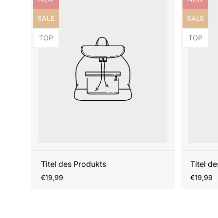
Produktbezeichnung:
Produktb
SALE
SALE
Produktbezeichnung:
Produktb
TOP
TOP
Titel des Produkts
Titel d
Regulärer
Reguläre
€19,99
€19,99
Preis
Preis