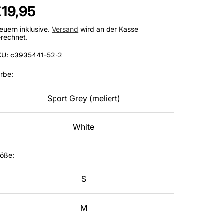
egulärer
19,95
reis
euern inklusive.
Versand
wird an der Kasse
rechnet.
KU: c3935441-52-2
rbe:
Sport Grey (meliert)
White
öße:
S
M