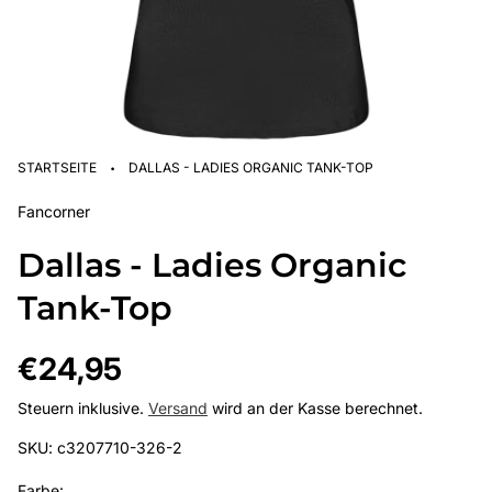
·
STARTSEITE
DALLAS - LADIES ORGANIC TANK-TOP
Fancorner
Dallas - Ladies Organic
Tank-Top
Regulärer
€24,95
Preis
Steuern inklusive.
Versand
wird an der Kasse berechnet.
SKU: c3207710-326-2
Farbe: