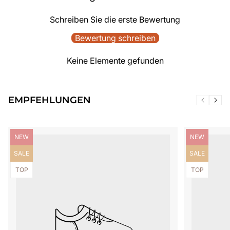
Schreiben Sie die erste Bewertung
Bewertung schreiben
Keine Elemente gefunden
EMPFEHLUNGEN
Produktbezeichnung:
Produktbezei
NEW
NEW
Produktbezeichnung:
Produktbezei
SALE
SALE
Produktbezeichnung:
Produktbezei
TOP
TOP