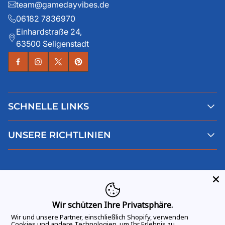
team@gamedayvibes.de
06182 7836970
Einhardstraße 24,
63500 Seligenstadt
SCHNELLE LINKS
Alle Produkte
UNSERE RICHTLINIEN
Faqs
Blog
AGB
Über uns
Datenschutz
Deutsch
Kontaktiere uns
Impressum
Widerruf
Wir schützen Ihre Privatsphäre.
Wir und unsere Partner, einschließlich Shopify, verwenden
Cookies und andere Technologien, um Ihr Erlebnis zu