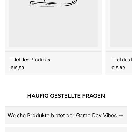
Titel des Produkts
Titel des
Regulärer
Regulärer
€19,99
€19,99
Preis
Preis
HÄUFIG GESTELLTE FRAGEN
Welche Produkte bietet der Game Day Vibes
Game Day Vibes ist dein Ziel für hochwertige American